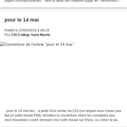
pages correspondantes. - faire la table des matières page 94 - demandez la
feuille au CDI pour...
pour le 14 mai
Publié le 23/04/2018 à 08:29
Par
CDI Collège Saint Martin
- pour le 14 mai.doc - à partir d'un roman du CDI (sur lequel vous n'avez pas
fait un autre travail EMI), relookez la couverture selon les consignes que
vous trouverez ci joint. envoyez-moi votre travail sur Elyco, ou collez le page
41 dans votre cahier,...