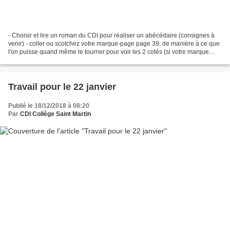
- Choisir et lire un roman du CDI pour réaliser un abécédaire (consignes à
venir) - coller ou scotchez votre marque-page page 39, de manière à ce que
l'on puisse quand même le tourner pour voir les 2 cotés (si votre marque
page est encore au CDI, il faudra...
Travail pour le 22 janvier
Publié le 18/12/2018 à 08:20
Par
CDI Collège Saint Martin