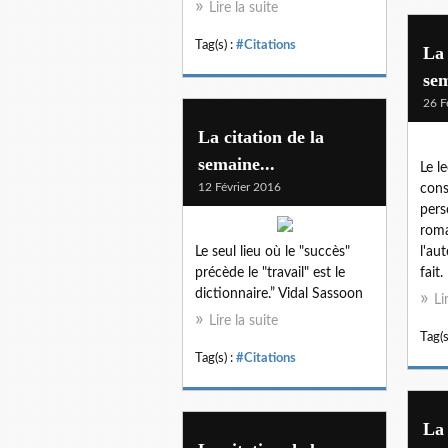
Lire la suite
Tag(s) :
#Citations
La 
se
26 F
La citation de la
semaine...
Le l
12 Février 2016
cons
pers
roma
Le seul lieu où le "succès"
l'aut
précède le "travail" est le
fait.
dictionnaire.” Vidal Sassoon
Li
Lire la suite
Tag(s
Tag(s) :
#Citations
La 