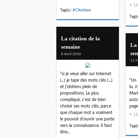
Li
Tag(s) :
#Citations
Tag(s
La citation de la
La 
semaine
se
8 Avril 2016
11 M
"si je veux aller sur Internet
(...) je tape des mots clés (...)
"Un l
et j'obtiens plein de
lu, 
propositions. Le plus
Mart
compliqué, c'est de bien
auto
choisir ses mots clés, parce
pag
que chaque mot a vraiment
Li
le pouvoir d'ouvrir une porte
vers la connaissance. Il faut
Tag(s
être...