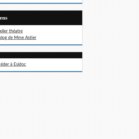
iens
telier théatre
blog de Mme Astier
éder à Esidoc