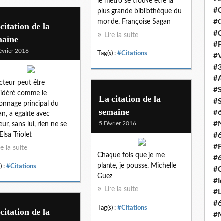
le métro se trouve être la
#C
plus grande bibliothèque du
monde. Françoise Sagan
#O
citation de la
#C
Lire la suite
maine
#P
évrier 2016
Tag(s) :
#Citations
#V
#3
#A
ecteur peut être
#S
idéré comme le
La citation de la
#S
onnage principal du
semaine
#
n, à égalité avec
5 Février 2016
#N
eur, sans lui, rien ne se
 Elsa Triolet
#
#F
re la suite
Chaque fois que je me
#
plante, je pousse. Michelle
) :
#Citations
#C
Guez
#I
Lire la suite
#L
#
Tag(s) :
#Citations
citation de la
#M