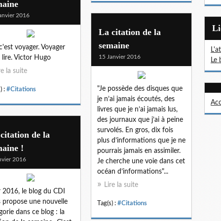
maine
anvier 2016
L
La citation de la
semaine
 c'est voyager. Voyager
L'a
15 Janvier 2016
t lire. Victor Hugo
Le 
re la suite
"Je possède des disques que
) :
#Citations
je n’ai jamais écoutés, des
Acc
livres que je n’ai jamais lus,
des journaux que j’ai à peine
survolés. En gros, dix fois
citation de la
plus d’informations que je ne
aine !
pourrais jamais en assimiler.
nvier 2016
Je cherche une voie dans cet
océan d’informations"...
Lire la suite
 2016, le blog du CDI
 propose une nouvelle
Tag(s) :
#Citations
gorie dans ce blog : la