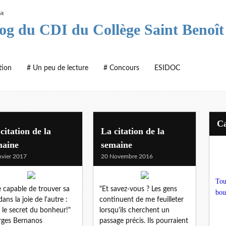
log du CDI du Collège Saint Benoît
tion
# Un peu de lecture
# Concours
ESIDOC
citation de la
La citation de la
maine
semaine
nvier 2017
20 Novembre 2016
Tou
e capable de trouver sa
"Et savez-vous ? Les gens
bou
dans la joie de l'autre :
continuent de me feuilleter
a le secret du bonheur!"
lorsqu'ils cherchent un
ges Bernanos
passage précis. Ils pourraient