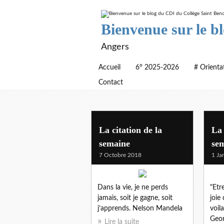
Bienvenue sur le b
Angers
Accueil
6° 2025-2026
# Orienta
Contact
citations
La citation de la
La 
semaine
se
7 Octobre 2018
1 Ja
Dans la vie, je ne perds
"Etr
jamais, soit je gagne, soit
joie 
j’apprends. Nelson Mandela
voil
Geor
Lire la suite