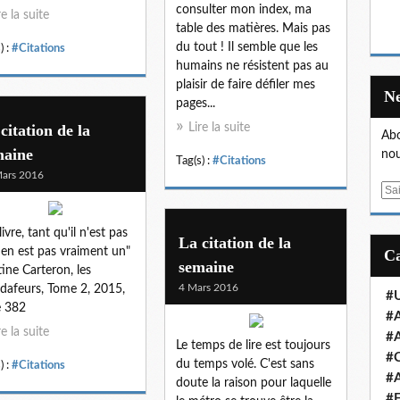
consulter mon index, ma
re la suite
table des matières. Mais pas
du tout ! Il semble que les
) :
#Citations
humains ne résistent pas au
plaisir de faire défiler mes
pages...
citation de la
Lire la suite
Abo
maine
nou
Tag(s) :
#Citations
ars 2016
E
m
a
ivre, tant qu'il n'est pas
La citation de la
i
n'en est pas vraiment un"
semaine
l
ine Carteron, les
4 Mars 2016
dafeurs, Tome 2, 2015,
#U
e 382
#A
re la suite
#A
Le temps de lire est toujours
#
du temps volé. C'est sans
) :
#Citations
#A
doute la raison pour laquelle
#E