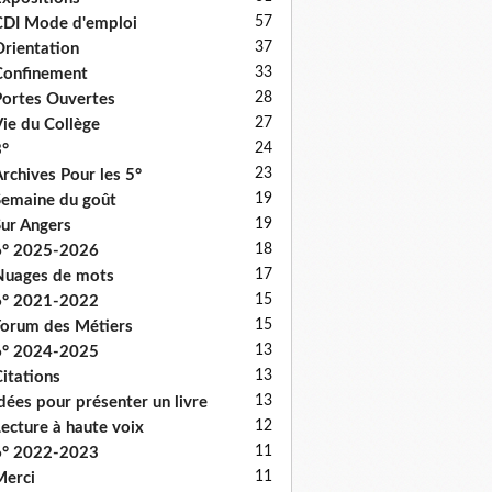
57
DI Mode d'emploi
37
rientation
33
onfinement
28
ortes Ouvertes
27
ie du Collège
24
°
23
rchives Pour les 5°
19
emaine du goût
19
ur Angers
18
6° 2025-2026
17
uages de mots
15
6° 2021-2022
15
orum des Métiers
13
6° 2024-2025
13
itations
13
dées pour présenter un livre
12
ecture à haute voix
11
6° 2022-2023
11
erci