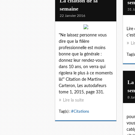
La citation de la
se
semaine
31 J
22 Janvier 2016
Lire
"Ne laissez personne vous
c'es
dire que la filière
Li
professionnelle est moins
bonne que la générale :
Tag(s
donnez leur rendez-vous
dans 10 ans, on verra qui
rigolera le plus à ce moments
là!" Citation de Martine
La 
Carteron, Les autodafeurs
sem
tome 1, 2015, page 331.
8 Ja
Lire la suite
Tag(s) :
#Citations
pour
vous
caté