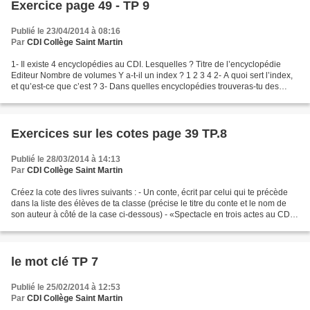
Exercice page 49 - TP 9
Publié le 23/04/2014 à 08:16
Par
CDI Collège Saint Martin
1- Il existe 4 encyclopédies au CDI. Lesquelles ? Titre de l’encyclopédie
Editeur Nombre de volumes Y a-t-il un index ? 1 2 3 4 2- A quoi sert l’index,
et qu’est-ce que c’est ? 3- Dans quelles encyclopédies trouveras-tu des
informations sur : voir Exercice...
Exercices sur les cotes page 39 TP.8
Publié le 28/03/2014 à 14:13
Par
CDI Collège Saint Martin
Créez la cote des livres suivants : - Un conte, écrit par celui qui te précède
dans la liste des élèves de ta classe (précise le titre du conte et le nom de
son auteur à côté de la case ci-dessous) - «Spectacle en trois actes au CDI
», écrit par Mme Airaud...
le mot clé TP 7
Publié le 25/02/2014 à 12:53
Par
CDI Collège Saint Martin