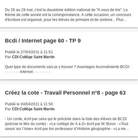
Du 26 au 29 mai, c'est la deuxième édition national de "A vous de lire". Le
thème de cette année est la correspondance. A cette occasion, un concours
d'écriture est organisé, pour les élèves de primaire et de sixième... Plus
d'infos sur le site "A vous...
Bcdi / Internet page 60 - TP 9
Publié le 27/04/2011 à 11:51
Par
CDI Collège Saint Martin
Quel type de documents vais-je y trouver ? Avantages Inconvénients BCDI ·
· · · · · · · Internet · · · · · · · ·
Créez la cote - Travail Personnel n°8 - page 63
Publié le 04/04/2011 à 11:50
Par
CDI Collège Saint Martin
- Un conte, écrit par celui qui te précède dans la liste des élèves de BCDI
(précise le titre du conte) - «Le collège de A à Z» écrit par M. Bizon - «Tout
savoir sur l’Asie» écrit par ton professeur d’Histoire géographie - «La vie
scolaire de A à Z» écrit...