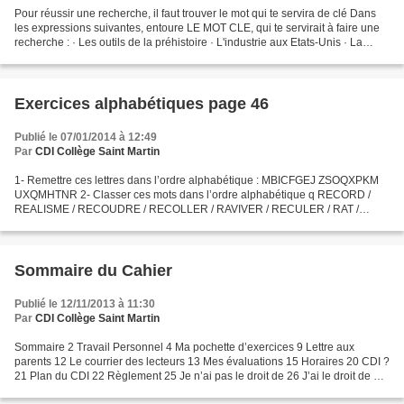
Pour réussir une recherche, il faut trouver le mot qui te servira de clé Dans
les expressions suivantes, entoure LE MOT CLE, qui te servirait à faire une
recherche : · Les outils de la préhistoire · L'industrie aux Etats-Unis · La
population du Brésil...
Exercices alphabétiques page 46
Publié le 07/01/2014 à 12:49
Par
CDI Collège Saint Martin
1- Remettre ces lettres dans l’ordre alphabétique : MBICFGEJ ZSOQXPKM
UXQMHTNR 2- Classer ces mots dans l’ordre alphabétique q RECORD /
REALISME / RECOUDRE / RECOLLER / RAVIVER / RECULER / RAT /
RECRUTEMENT q JACINTHE / JACASSER / JAMBON / JALOUSE /
JAMAIS...
Sommaire du Cahier
Publié le 12/11/2013 à 11:30
Par
CDI Collège Saint Martin
Sommaire 2 Travail Personnel 4 Ma pochette d’exercices 9 Lettre aux
parents 12 Le courrier des lecteurs 13 Mes évaluations 15 Horaires 20 CDI ?
21 Plan du CDI 22 Règlement 25 Je n’ai pas le droit de 26 J’ai le droit de 27
Les différents documents et supports...