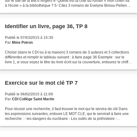
sur le site de la BM d’Angers 4- Quelle est la cote du roman « mon chien va
à l'école » à la bibliothèque ? 5- Citez 3 romans de Evelyne Brisou-Pellen
présents dans ta...
Identifier un livre, page 36, TP 8
Publié le 07/03/2015 à 15:30
Par
Mme Poiron
Choisir (dans le CDI ou à la maison) 3 romans de 3 auteurs et 3 collections
différentes et remplir le tableau suivant : à faire page 36 Exemple : sur le
livre 1, si vous voyez le titre du livre écrit sur la couverture, entourez le chiffre
1, si non, rayer...
Exercice sur le mot clé TP 7
Publié le 06/02/2015 à 11:09
Par
CDI Collège Saint Martin
Pour réussir une recherche, il faut trouver le mot qui te servira de clé Dans
les expressions suivantes, entoure LE MOT CLE, qui te servirait à faire une
recherche : - les dangers du nucléaire - Les outils de la préhistoire -
L’histoire de l’aviation...