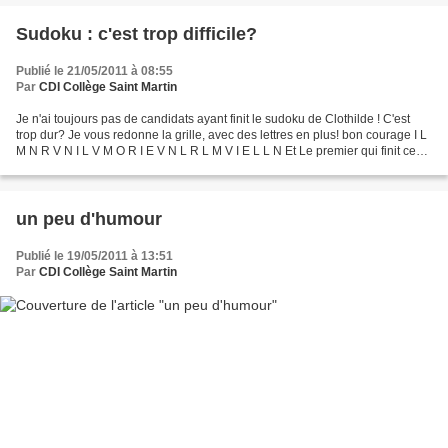
Sudoku : c'est trop difficile?
Publié le 21/05/2011 à 08:55
Par
CDI Collège Saint Martin
Je n'ai toujours pas de candidats ayant finit le sudoku de Clothilde ! C'est
trop dur? Je vous redonne la grille, avec des lettres en plus! bon courage I L
M N R V N I L V M O R I E V N L R L M V I E L L N Et Le premier qui finit ce
sudoku se manifeste...
un peu d'humour
Publié le 19/05/2011 à 13:51
Par
CDI Collège Saint Martin