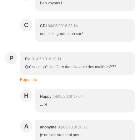
Ben voyons !
C
CDI
04/06/2018 23:14
non, tu le garde bien sur !
P
Pia
31/05/2018 19:11
Qu'est ce qu'il faut faire dans la table des matières???
Répondre
H
Happy
14/06/2018 17:04
... :-(
A
anonyme
02/06/2018 20:21
je ne sais vraiment pas .......