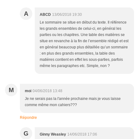
A
ABCD
13/06/2018 19:30
Le sommaire se situe en début du texte. Il référence
les grands ensembles de celui-ci, en général les
parties ou les chapitres. Une table des matières se
situe en revanche à la fin de l’ensemble rédigé et est
en général beaucoup plus détaillée qu’un sommaire
: en plus des grands ensembles, la table des
matières contient en effet les sous-parties, parfois
même les paragraphes etc. Simple, non ?
M
moi
04/06/2018 13:48
Je ne serais pas la l'année prochaine mais je vous laisse
comme même mon cahiers???
Répondre
G
Ginny Weasley
14/06/2018 17:06