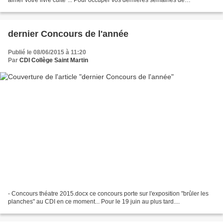
aimer votre livre culte"... Pour occuper vos dernières semaines de
vacances?
dernier Concours de l'année
Publié le 08/06/2015 à 11:20
Par
CDI Collège Saint Martin
- Concours théatre 2015.docx ce concours porte sur l'exposition "brûler les
planches" au CDI en ce moment... Pour le 19 juin au plus tard....