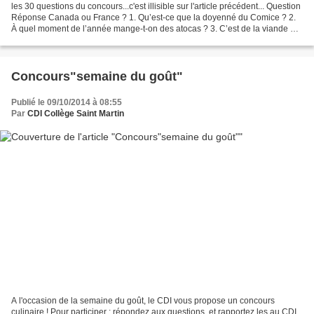
les 30 questions du concours...c'est illisible sur l'article précédent... Question
Réponse Canada ou France ? 1. Qu’est-ce que la doyenné du Comice ? 2.
À quel moment de l’année mange-t-on des atocas ? 3. C’est de la viande de
porc coupée en petits morceaux...
Concours"semaine du goût"
Publié le 09/10/2014 à 08:55
Par
CDI Collège Saint Martin
A l'occasion de la semaine du goût, le CDI vous propose un concours
culinaire ! Pour participer : répondez aux questions, et rapportez les au CDI