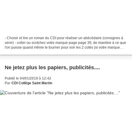
- Choisir et lire un roman du CDI pour réaliser un abécédaire (consignes à
venir) - coller ou scotchez votre marque-page page 39, de manière à ce que
l'on puisse quand même le tourner pour voir les 2 cotés (si votre marque
page est encore au CDI, il faudra...
Ne jetez plus les papiers, publicités....
Publié le 04/01/2019 à 12:42
Par
CDI Collège Saint Martin