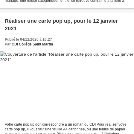
mariage, elle refuse catégoriquement, et se retrouve contrainte à la fuite à
travers le royaume, déguisée en garçon....
Réaliser une carte pop up, pour le 12 janvier
2021
Publié le 04/12/2020 à 16:27
Par
CDI Collège Saint Martin
Votre carte pop up doit correspondre à un roman du CDI Pour réaliser votre
carte pop up, il vous faut une feuille A4 cartonnée, ou une feuille de papier
canson, blanche ou en couleur. Pliez votre carte en deux : - à l'intérieur :