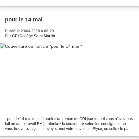
Lucille, à l'heure gourmande,...
pour le 14 mai
Publié le 23/04/2018 à 08:29
Par
CDI Collège Saint Martin
- pour le 14 mai.doc - à partir d'un roman du CDI (sur lequel vous n'avez pas
fait un autre travail EMI), relookez la couverture selon les consignes que
vous trouverez ci joint. envoyez-moi votre travail sur Elyco, ou collez le page
41 dans votre cahier,...