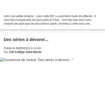
Voici une petite énigme.. Lisez cette BD. La première bulle est effacée : il
vous faut comprendre de quoi parle le Chat... Une fois que vous avez
compris de quel type de document il parle, inventez à votre tour une
nouvelle "bulle" avec un autre texte,...
Des séries à dévorer...
Publié le 08/09/2016 à 14:49
Par
CDI Collège Saint Martin