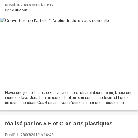
Publié le 23/02/2016 à 13:17
Par
Aurianne
Flavia une jeune fille riche vit avec son père, un armateur romain, Nubia une
jeune esclave, Jonathan un jeune chrétien, son père et médecin, et Lupus
un jeune mendiant.Ces 4 enfants vont s’unir et mener une enquête pour
trouver l’impitoyable tueur en...
réalisé par les 5 F et G en arts plastiques
Publié le 28/03/2019 à 16:43