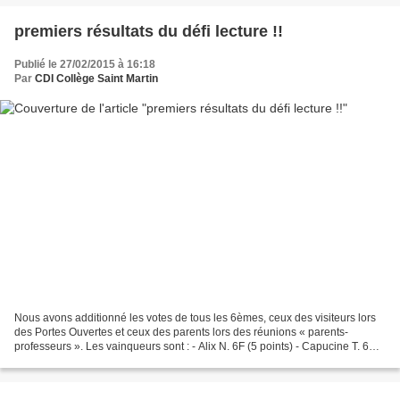
premiers résultats du défi lecture !!
Publié le 27/02/2015 à 16:18
Par
CDI Collège Saint Martin
Nous avons additionné les votes de tous les 6èmes, ceux des visiteurs lors
des Portes Ouvertes et ceux des parents lors des réunions « parents-
professeurs ». Les vainqueurs sont : - Alix N. 6F (5 points) - Capucine T. 6B
(4 points) - Victoire B. 6G (3...