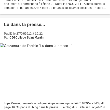
- tracer un trait après l'étape 1 - chercher votre personnage dans le
document qui correspond à l'étape 2 - Noter les NOUVELLES infos qui vous
semblent importantes SANS faire de phrases, juste avec des tirets. - noter le
titre du document dans lequel...
Lu dans la presse...
Publié le 27/09/2012 à 10:22
Par
CDI Collège Saint Martin
https://enseignement-catholique.fr/wp-content/uploads/2016/09/eca343.pdf
page 16 On parle du blog dans la presse... Le blog du CDI faisait l'objet d'un