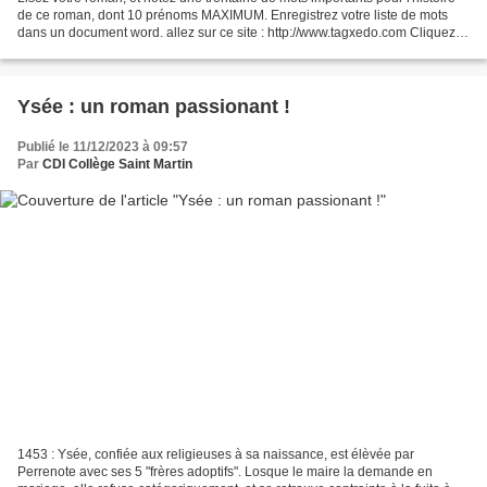
de ce roman, dont 10 prénoms MAXIMUM. Enregistrez votre liste de mots
dans un document word. allez sur ce site : http://www.tagxedo.com Cliquez
sur " Create " pour commencer...
Ysée : un roman passionant !
Publié le 11/12/2023 à 09:57
Par
CDI Collège Saint Martin
1453 : Ysée, confiée aux religieuses à sa naissance, est élèvée par
Perrenote avec ses 5 "frères adoptifs". Losque le maire la demande en