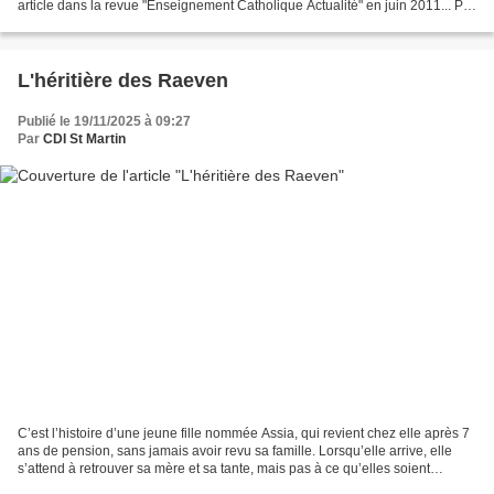
article dans la revue "Enseignement Catholique Actualité" en juin 2011... P
OUR UN CDI PLUS VIVANT...
L'héritière des Raeven
Publié le 19/11/2025 à 09:27
Par
CDI St Martin
C’est l’histoire d’une jeune fille nommée Assia, qui revient chez elle après 7
ans de pension, sans jamais avoir revu sa famille. Lorsqu’elle arrive, elle
s’attend à retrouver sa mère et sa tante, mais pas à ce qu’elles soient
décédées !! Que de bouleversements...