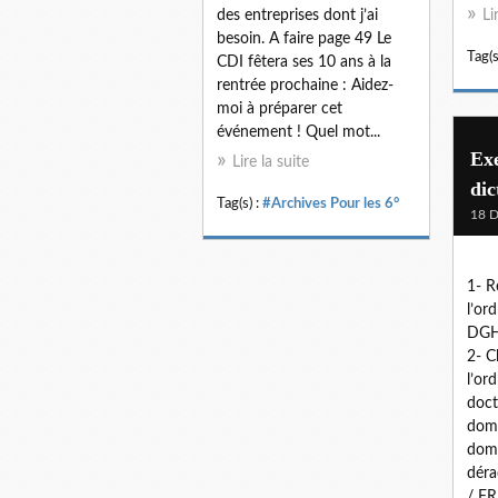
des entreprises dont j’ai
Li
besoin. A faire page 49 Le
Tag(s
CDI fêtera ses 10 ans à la
rentrée prochaine : Aidez-
moi à préparer cet
événement ! Quel mot...
Exe
Lire la suite
dic
Tag(s) :
#Archives Pour les 6°
18 
1- R
l’or
DGH
2- C
l’or
doct
dom
domi
déra
/ FR