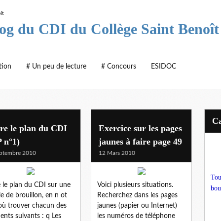
log du CDI du Collège Saint Benoît
tion
# Un peu de lecture
# Concours
ESIDOC
re le plan du CDI
Exercice sur les pages
 n°1)
jaunes à faire page 49
ptembre 2010
12 Mars 2010
Tou
e le plan du CDI sur une
Voici plusieurs situations.
bou
lle de brouillon, en n ot
Recherchez dans les pages
où trouver chacun des
jaunes (papier ou Internet)
ents suivants : q Les
les numéros de téléphone