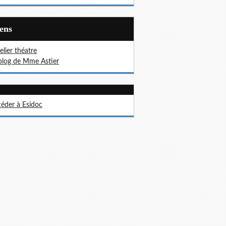
iens
telier théatre
blog de Mme Astier
éder à Esidoc