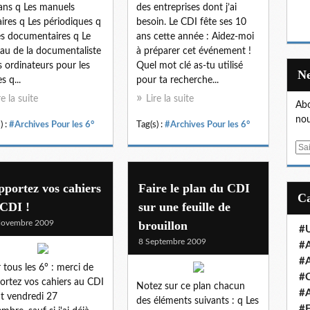
ns q Les manuels
des entreprises dont j’ai
aires q Les périodiques q
besoin. Le CDI fête ses 10
es documentaires q Le
ans cette année : Aidez-moi
au de la documentaliste
à préparer cet événement !
s ordinateurs pour les
Quel mot clé as-tu utilisé
s q...
pour ta recherche...
re la suite
Lire la suite
Abo
nou
) :
#Archives Pour les 6°
Tag(s) :
#Archives Pour les 6°
E
m
a
portez vos cahiers
Faire le plan du CDI
i
 CDI !
sur une feuille de
l
Novembre 2009
brouillon
#U
8 Septembre 2009
#A
#A
 tous les 6° : merci de
#
ortez vos cahiers au CDI
Notez sur ce plan chacun
#A
t vendredi 27
des éléments suivants : q Les
#E