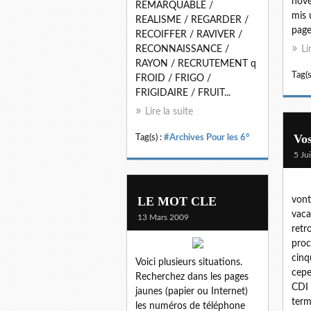
nove
REMARQUABLE /
mis 
REALISME / REGARDER /
page
RECOIFFER / RAVIVER /
RECONNAISSANCE /
Li
RAYON / RECRUTEMENT q
Tag(s
FROID / FRIGO /
FRIGIDAIRE / FRUIT...
Lire la suite
Vos
Tag(s) :
#Archives Pour les 6°
5 Ju
LE MOT CLE
vont
vaca
13 Mars 2009
retr
proc
cinq
Voici plusieurs situations.
cepe
Recherchez dans les pages
CDI 
jaunes (papier ou Internet)
term
les numéros de téléphone