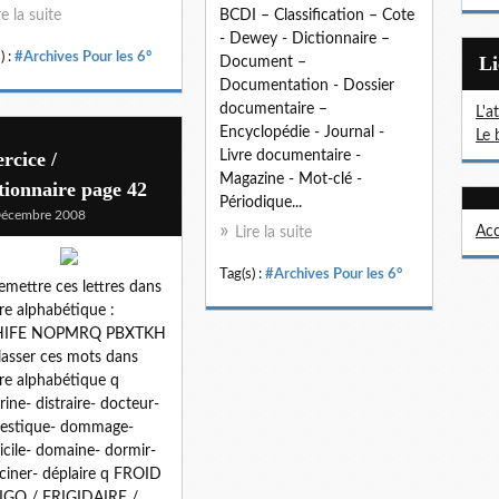
re la suite
BCDI – Classification – Cote
- Dewey - Dictionnaire –
) :
#Archives Pour les 6°
L
Document –
Documentation - Dossier
documentaire –
L'a
Encyclopédie - Journal -
Le 
rcice /
Livre documentaire -
Magazine - Mot-clé -
tionnaire page 42
Périodique...
Décembre 2008
Acc
Lire la suite
Tag(s) :
#Archives Pour les 6°
emettre ces lettres dans
dre alphabétique :
IFE NOPMRQ PBXTKH
lasser ces mots dans
dre alphabétique q
rine- distraire- docteur-
estique- dommage-
cile- domaine- dormir-
ciner- déplaire q FROID
IGO / FRIGIDAIRE /