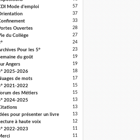
57
DI Mode d'emploi
37
rientation
33
onfinement
28
ortes Ouvertes
27
ie du Collège
24
°
23
rchives Pour les 5°
19
emaine du goût
19
ur Angers
18
6° 2025-2026
17
uages de mots
15
6° 2021-2022
15
orum des Métiers
13
6° 2024-2025
13
itations
13
dées pour présenter un livre
12
ecture à haute voix
11
6° 2022-2023
11
erci