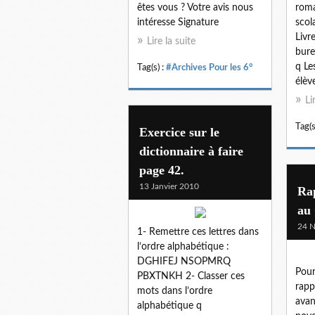
êtes vous ? Votre avis nous
roma
intéresse Signature
scol
Livr
Lire la suite
bure
q Le
Tag(s) :
#Archives Pour les 6°
élève
Li
Tag(s
Exercice sur le
dictionnaire à faire
page 42.
13 Janvier 2010
Rap
au
24 
1- Remettre ces lettres dans
l’ordre alphabétique :
DGHIFEJ NSOPMRQ
Pour
PBXTNKH 2- Classer ces
rapp
mots dans l’ordre
avan
alphabétique q