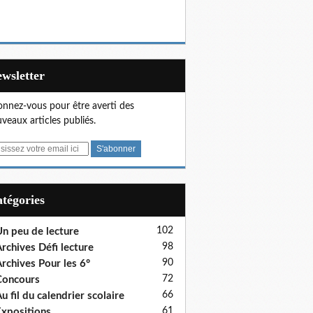
Newsletter
nnez-vous pour être averti des
veaux articles publiés.
Catégories
102
n peu de lecture
98
rchives Défi lecture
90
rchives Pour les 6°
72
Concours
66
u fil du calendrier scolaire
61
xpositions