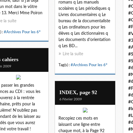
mbre, sauf si j'ai déjà
romans q Les manuels
#C
un mot dans le vôtre
scolaires q Les périodiques q
 13. Merci Mme Poiron
#O
Livres documentaires q Le
#C
re la suite
bureau de la documentaliste
#P
q Les ordinateurs pour les
) :
#Archives Pour les 6°
élèves q Les dictionnaires q
#V
Les documents d’orientation
#3
q Les BD...
#A
Lire la suite
#S
 cahiers
#S
Tag(s) :
#Archives Pour les 6°
in 2009
#
#N
#
 passer les grandes
#F
INDEX, page 92
nces au CDI : vous les
#
ouverez à la rentrée
6 Février 2009
#C
haine, prêts pour la
#I
uième! N'oubliez pas
#L
ndant de les laisser au
Recopiez ces mots en
#
dès que vous aurez
laissant une ligne entre
iné votre travail !
#M
chaque mot, à la Page 92