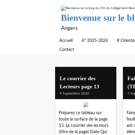
Bienvenue sur le b
Angers
Accueil
6° 2025-2026
# Orienta
Contact
archives pour les 6°
Le courrier des
Fai
Lecteurs page 13
(TP
9 Septembre 2010
7 Se
Préparez ce tableau sur
Fair
toute la surface de la page
feui
13. Le courrier des lecteurs
ant 
(titre de la page) Date Qui
élém