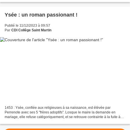
Ysée : un roman passionant !
Publié le 11/12/2023 à 09:57
Par
CDI Collège Saint Martin
1453 : Ysée, confiée aux religieuses à sa naissance, est élèvée par
Perrenote avec ses 5 "frères adoptifs". Losque le maire la demande en
mariage, elle refuse catégoriquement, et se retrouve contrainte à la fuite à
travers le royaume, déguisée en garçon....