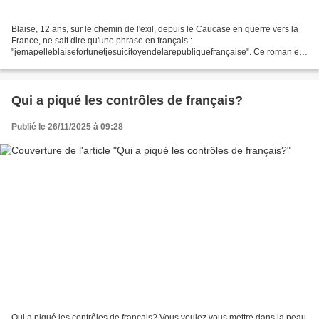
Blaise, 12 ans, sur le chemin de l'exil, depuis le Caucase en guerre vers la
France, ne sait dire qu'une phrase en français :
"jemapelleblaisefortunetjesuicitoyendelarepubliquefrançaise". Ce roman est
un vrai petit bijou ! Cote : R BON T
Qui a piqué les contrôles de français?
Publié le 26/11/2025 à 09:28
Qui a piqué les contrôles de français? Vous voulez vous mettre dans la peau