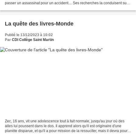
passer un assassinat pour un accident.... Ses recherches la conduisent sur
les océans.... Une série passionante,...
La quête des livres-Monde
Publié le 13/12/2023 à 10:02
Par
CDI Collège Saint Martin
Zec, 16 ans, vit une adolescence tout à fait normale, jusqu'au jour où des
ailes lui poussent dans le dos. Il apprend alors qu'il est originaire d'une
planète disparue, et qu'il a pour mission de la ressuciter, mais il devra pour
cela se battre contre...