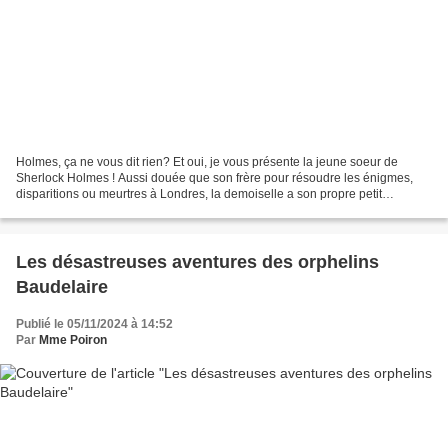
Holmes, ça ne vous dit rien? Et oui, je vous présente la jeune soeur de
Sherlock Holmes ! Aussi douée que son frère pour résoudre les énigmes,
disparitions ou meurtres à Londres, la demoiselle a son propre petit
caractère.... A dévorer d'urgence !! Des...
Les désastreuses aventures des orphelins
Baudelaire
Publié le 05/11/2024 à 14:52
Par
Mme Poiron