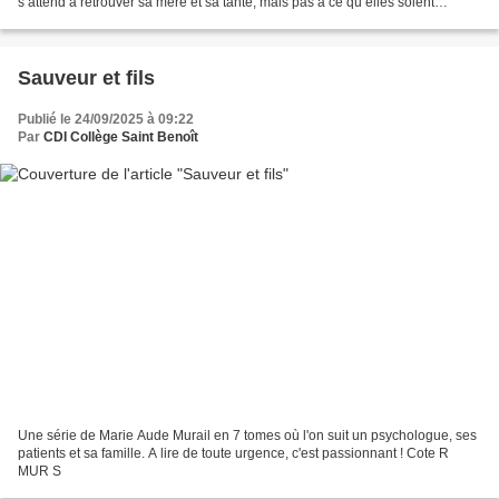
s’attend à retrouver sa mère et sa tante, mais pas à ce qu’elles soient
décédées !! Que de bouleversements...
Sauveur et fils
Publié le 24/09/2025 à 09:22
Par
CDI Collège Saint Benoît
Une série de Marie Aude Murail en 7 tomes où l'on suit un psychologue, ses
patients et sa famille. A lire de toute urgence, c'est passionnant ! Cote R
MUR S