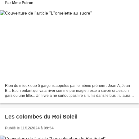
Par
Mme Poiron
Rien de mieux que 5 garçons appelés par le même prénom : Jean A, Jean
B… Et un enfant qui va arriver comme par magie, reste à savoir si c’est un
gars ou une fille... Un livre à ne surtout pas lire si tu lis dans le bus : tu aurais
l’air ridicule à éclater...
Les colombes du Roi Soleil
Publié le 11/12/2024 à 09:54