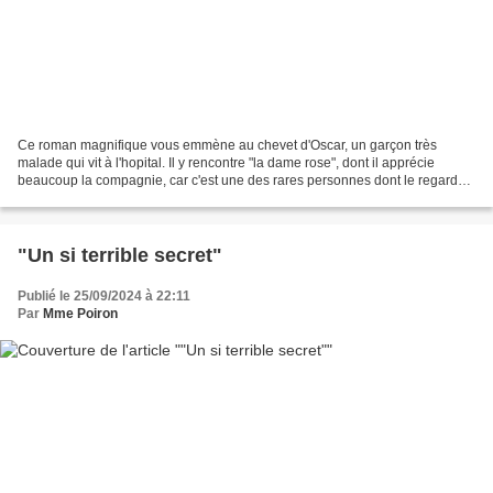
Ce roman magnifique vous emmène au chevet d'Oscar, un garçon très
malade qui vit à l'hopital. Il y rencontre "la dame rose", dont il apprécie
beaucoup la compagnie, car c'est une des rares personnes dont le regard
n'est pas plein de tristesse quand il...
"Un si terrible secret"
Publié le 25/09/2024 à 22:11
Par
Mme Poiron