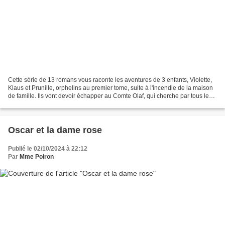
Cette série de 13 romans vous raconte les aventures de 3 enfants, Violette,
Klaus et Prunille, orphelins au premier tome, suite à l'incendie de la maison
de famille. Ils vont devoir échapper au Comte Olaf, qui cherche par tous les
moyens à s'approprier...
Oscar et la dame rose
Publié le 02/10/2024 à 22:12
Par
Mme Poiron