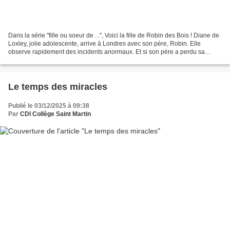
Dans la série "fille ou soeur de ...", Voici la fille de Robin des Bois ! Diane de
Loxley, jolie adolescente, arrive à Londres avec son père, Robin. Elle
observe rapidement des incidents anormaux. Et si son père a perdu sa
combativité lors de la mort...
Le temps des miracles
Publié le 03/12/2025 à 09:38
Par
CDI Collège Saint Martin