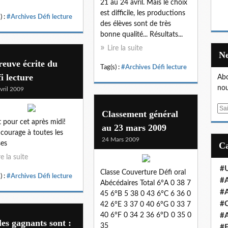
21 au 24 avril. Mais le choix
est difficile, les productions
) :
#Archives Défi lecture
des élèves sont de très
bonne qualité... Résultats...
Lire la suite
euve écrite du
Tag(s) :
#Archives Défi lecture
i lecture
Abo
nou
vril 2009
E
Classement général
m
t pour cet après midi!
au 23 mars 2009
a
courage à toutes les
24 Mars 2009
i
ses
l
re la suite
#U
Classe Couverture Défi oral
) :
#Archives Défi lecture
#A
Abécédaires Total 6°A 0 38 7
#A
45 6°B 5 38 0 43 6°C 6 36 0
#
42 6°E 3 37 0 40 6°G 0 33 7
40 6°F 0 34 2 36 6°D 0 35 0
#A
les gagnants sont :
35
#E