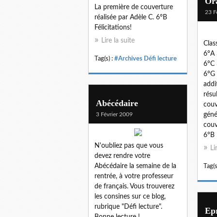
Or
La première de couverture
23 F
réalisée par Adèle C. 6°B
Félicitations!
Lire la suite
Clas
6°A 
Tag(s) :
#Archives Défi lecture
6°C 
6°G 
addi
résu
Abécédaire
couv
3 Février 2009
géné
couv
6°B 
N'oubliez pas que vous
Li
devez rendre votre
Abécédaire la semaine de la
Tag(s
rentrée, à votre professeur
de français. Vous trouverez
les consines sur ce blog,
rubrique "Défi lecture".
Ep
Bonne lecture !