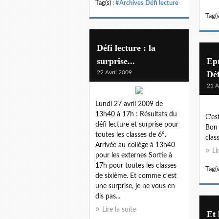
Tag(s) :
#Archives Défi lecture
Tag(s
Défi lecture : la
surprise...
Epr
22 Avril 2009
Déf
21 A
Lundi 27 avril 2009 de
13h40 à 17h : Résultats du
C'es
défi lecture et surprise pour
Bon 
toutes les classes de 6°.
clas
Arrivée au collège à 13h40
Li
pour les externes Sortie à
17h pour toutes les classes
Tag(s
de sixième. Et comme c'est
une surprise, je ne vous en
dis pas...
Lire la suite
Et 