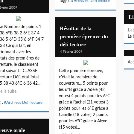
al
Tag(s) :
#Archives Défi lecture
évrier 2009
L
se Nombre de points 1
Résultat de la
L'a
38 6°B 38 2 6°E 37 4
première épreuve du
Le 
36 5 6°D 35 6 6°F 34 7
défi lecture
33 Ce qui fait, en
4 Février 2009
tionnant avec les
ltats des premières de
Acc
erture, le classement
ral suivant : CLASSE
Cette première épreuve,
erture Défi oral Total
c'était la première de
5 38 43 6°C 6 36 42...
couverture... 5 points pour
les 6°B grâce à Adèle (42
re la suite
votes) 4 points pour les 6°C
grâce à Rachel (21 votes) 3
) :
#Archives Défi lecture
points pour les 6°E grâce à
Camille (18 votes) 2 points
pour les 6°C grâce à Alexe
(15 votes)...
reuve orale