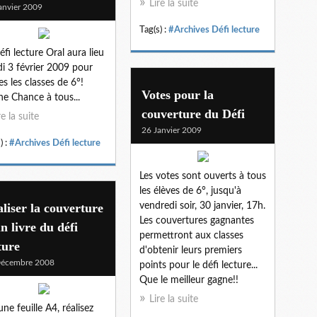
Lire la suite
anvier 2009
Tag(s) :
#Archives Défi lecture
éfi lecture Oral aura lieu
i 3 février 2009 pour
es les classes de 6°!
Votes pour la
e Chance à tous...
couverture du Défi
re la suite
26 Janvier 2009
) :
#Archives Défi lecture
Les votes sont ouverts à tous
les élèves de 6°, jusqu'à
liser la couverture
vendredi soir, 30 janvier, 17h.
Les couvertures gagnantes
n livre du défi
permettront aux classes
ture
d'obtenir leurs premiers
Décembre 2008
points pour le défi lecture...
Que le meilleur gagne!!
Lire la suite
une feuille A4, réalisez