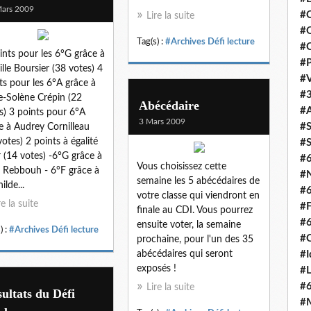
ars 2009
#C
Lire la suite
#O
Tag(s) :
#Archives Défi lecture
#C
ints pour les 6°G grâce à
#P
lle Boursier (38 votes) 4
#V
ts pour les 6°A grâce à
#3
-Solène Crépin (22
Abécédaire
#A
s) 3 points pour 6°A
3 Mars 2009
#S
e à Audrey Cornilleau
votes) 2 points à égalité
#S
 (14 votes) -6°G grâce à
#
Vous choisissez cette
 Rebbouh - 6°F grâce à
#N
semaine les 5 abécédaires de
ilde...
#
votre classe qui viendront en
re la suite
#F
finale au CDI. Vous pourrez
#
ensuite voter, la semaine
) :
#Archives Défi lecture
#C
prochaine, pour l'un des 35
abécédaires qui seront
#I
exposés !
#L
#
Lire la suite
ultats du Défi
#M