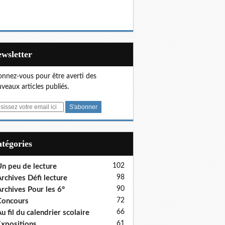
Newsletter
nnez-vous pour être averti des
veaux articles publiés.
Catégories
102
n peu de lecture
98
rchives Défi lecture
90
rchives Pour les 6°
72
Concours
66
u fil du calendrier scolaire
61
xpositions