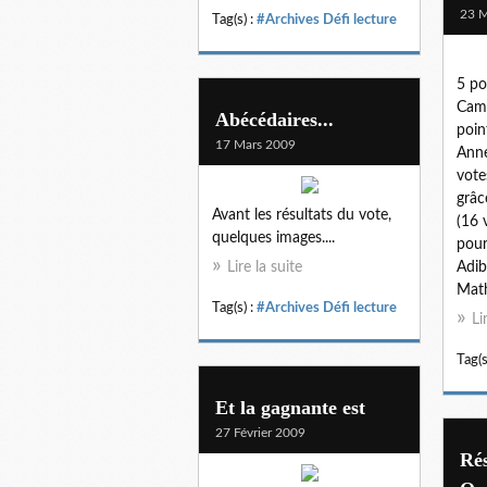
23 M
Tag(s) :
#Archives Défi lecture
5 po
Cami
Abécédaires...
poin
17 Mars 2009
Anne
vote
grâc
Avant les résultats du vote,
(16 
quelques images....
pour
Lire la suite
Adib
Math
Tag(s) :
#Archives Défi lecture
Li
Tag(s
Et la gagnante est
27 Février 2009
Rés