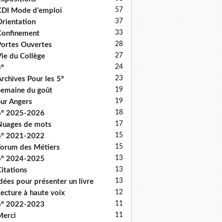
57
DI Mode d'emploi
37
rientation
33
onfinement
28
ortes Ouvertes
27
ie du Collège
24
°
23
rchives Pour les 5°
19
emaine du goût
19
ur Angers
18
6° 2025-2026
17
uages de mots
15
6° 2021-2022
15
orum des Métiers
13
6° 2024-2025
13
itations
13
dées pour présenter un livre
12
ecture à haute voix
11
6° 2022-2023
11
erci