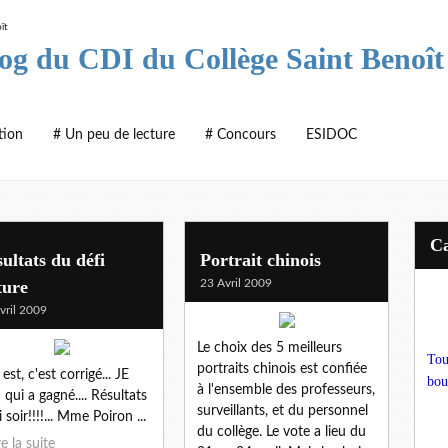
log du CDI du Collège Saint Benoît
tion
# Un peu de lecture
# Concours
ESIDOC
ultats du défi
Portrait chinois
ture
23 Avril 2009
vril 2009
Le choix des 5 meilleurs
Tou
portraits chinois est confiée
est, c'est corrigé... JE
bou
à l'ensemble des professeurs,
 qui a gagné.... Résultats
surveillants, et du personnel
 soir!!!!... Mme Poiron ...
du collège. Le vote a lieu du
re la suite