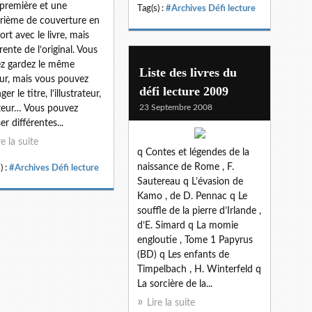
première et une
Tag(s) :
#Archives Défi lecture
rième de couverture en
ort avec le livre, mais
rente de l’original. Vous
z gardez le même
Liste des livres du
ur, mais vous pouvez
défi lecture 2009
er le titre, l’illustrateur,
23 Septembre 2008
iteur… Vous pouvez
ser différentes...
re la suite
q Contes et légendes de la
naissance de Rome , F.
) :
#Archives Défi lecture
Sautereau q L’évasion de
Kamo , de D. Pennac q Le
souffle de la pierre d’Irlande ,
d’E. Simard q La momie
engloutie , Tome 1 Papyrus
(BD) q Les enfants de
Timpelbach , H. Winterfeld q
La sorcière de la...
Lire la suite