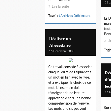
28 J
Lire la suite
Tag(s) :
#Archives Défi lecture
Le D
mard
tout
Bonn
Réaliser un
Li
Abécédaire
Tag(s
16 Décembre 2008
Ce travail consiste à associer
Réa
chaque lettre de l’alphabet à
un mot en lien avec le livre,
d’u
et à expliquer le choix de ce
lec
mot. L’ensemble doit
15 
témoigner d’une lecture
approfondie et d’une bonne
compréhension de l’œuvre.
Sur 
Les mots choisis peuvent