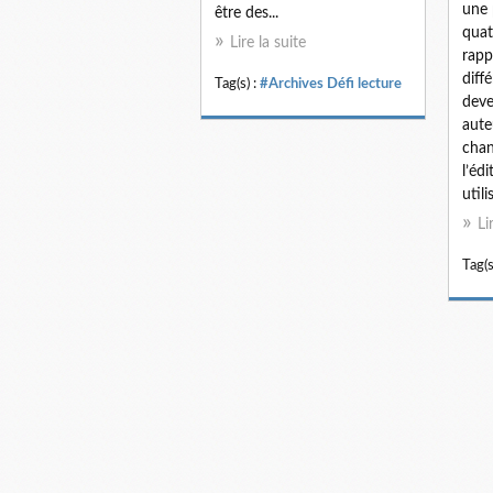
une 
être des...
quat
Lire la suite
rapp
diffé
Tag(s) :
#Archives Défi lecture
deve
aute
chang
l’éd
utili
Li
Tag(s