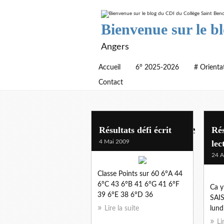
Bienvenue sur le b
Angers
Accueil
6° 2025-2026
# Orienta
Contact
archives defi lecture
Résultats défi écrit
Rés
4 Mai 2009
lec
24 A
Classe Points sur 60 6°A 44
6°C 43 6°B 41 6°G 41 6°F
Ca y 
39 6°E 38 6°D 36
SAIS
Lire la suite
lundi
Li