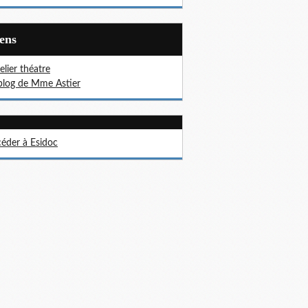
iens
telier théatre
blog de Mme Astier
éder à Esidoc