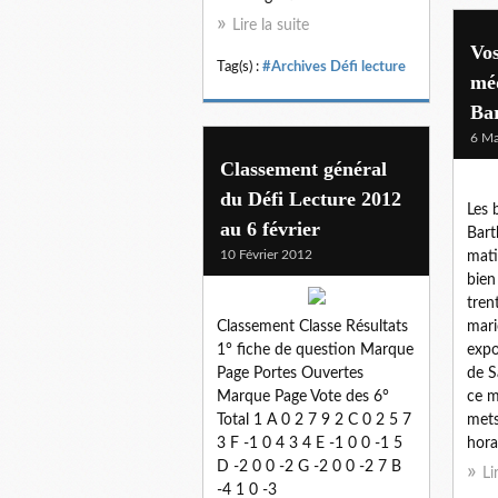
Lire la suite
Vos
Tag(s) :
#Archives Défi lecture
mé
Ba
6 Ma
Classement général
du Défi Lecture 2012
Les 
au 6 février
Bart
10 Février 2012
mati
bien
tren
Classement Classe Résultats
mari
1° fiche de question Marque
expo
Page Portes Ouvertes
de S
Marque Page Vote des 6°
ce m
Total 1 A 0 2 7 9 2 C 0 2 5 7
mets
3 F -1 0 4 3 4 E -1 0 0 -1 5
horai
D -2 0 0 -2 G -2 0 0 -2 7 B
Li
-4 1 0 -3