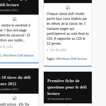
défi lecture
Décembre 2011
Chaque classe doit choisir,
parmi tous ceux réalisés par
les élèves de la classe, les 5
à rendre le vendredi 6
marques-pages qui
ier !! Bon bricolage
participeront au vote final au
ant les vacances ! Et
CDI. A rapporter au CDI le
ntion aux oublis...
13 janvier.
re la suite
Lire la suite
) :
#Archives Défi lecture
Tag(s) :
#Archives Défi lecture
 10 titres du défi
Première fiche de
ture 2012
questions pour le défi
Novembre 2011
lecture
10 Novembre 2011
petit prince , d’A. De