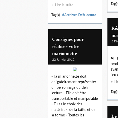
Tag(s
Lire la suite
Tag(s) :
#Archives Défi lecture
Réa
ma
Consignes pour
3 Fé
réaliser votre
marionnette
ATTE
22 Janvier 2012
rend
avan
lieu
- Ta m arionnette doit
obligatoirement représenter
Li
un personnage du défi
Tag(s
lecture - Elle doit être
transportable et manipulable
- Tu as le choix des
matériaux, de la taille, et de
la forme - Toutes les
Le