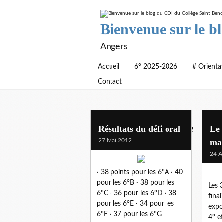
Bienvenue sur le b
Angers
Accueil
6° 2025-2026
# Orienta
Contact
archives defi lecture
Résultats du défi oral
Le 
27 Mai 2012
ma
24 A
· 38 points pour les 6°A · 40
pour les 6°B · 38 pour les
Les 
6°C · 36 pour les 6°D · 38
fina
pour les 6°E · 34 pour les
expo
6°F · 37 pour les 6°G
4° e