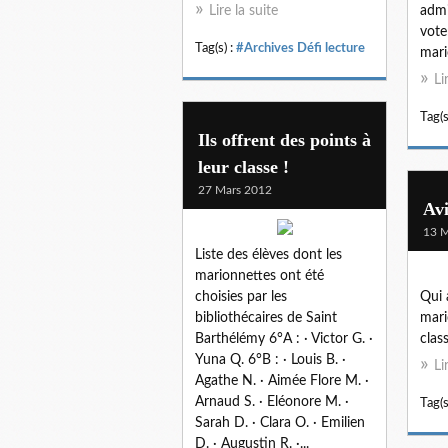
Lire la suite
admi
vote
Tag(s) :
#Archives Défi lecture
mari
Li
Tag(s
Ils offrent des points à
leur classe !
27 Mars 2012
Avi
13 M
Liste des élèves dont les
marionnettes ont été
choisies par les
Qui 
bibliothécaires de Saint
mari
Barthélémy 6°A : · Victor G. ·
clas
Yuna Q. 6°B : · Louis B. ·
Li
Agathe N. · Aimée Flore M. ·
Arnaud S. · Eléonore M. ·
Tag(s
Sarah D. · Clara O. · Emilien
D. · Augustin R. ·...