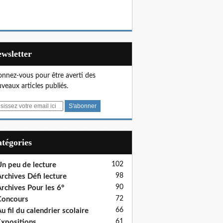
Newsletter
nnez-vous pour être averti des
veaux articles publiés.
Catégories
102
n peu de lecture
98
rchives Défi lecture
90
rchives Pour les 6°
72
Concours
66
u fil du calendrier scolaire
61
xpositions