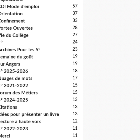
57
DI Mode d'emploi
37
rientation
33
onfinement
28
ortes Ouvertes
27
ie du Collège
24
°
23
rchives Pour les 5°
19
emaine du goût
19
ur Angers
18
6° 2025-2026
17
uages de mots
15
6° 2021-2022
15
orum des Métiers
13
6° 2024-2025
13
itations
13
dées pour présenter un livre
12
ecture à haute voix
11
6° 2022-2023
11
erci