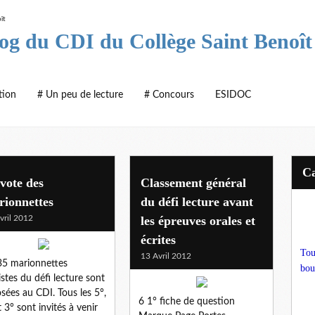
log du CDI du Collège Saint Benoît
tion
# Un peu de lecture
# Concours
ESIDOC
vote des
Classement général
rionnettes
du défi lecture avant
vril 2012
les épreuves orales et
écrites
Tou
13 Avril 2012
35 marionnettes
bou
listes du défi lecture sont
sées au CDI. Tous les 5°,
6 1° fiche de question
t 3° sont invités à venir