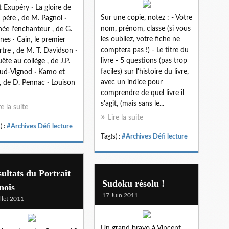
t Exupéry · La gloire de
Sur une copie, notez : - Votre
père , de M. Pagnol ·
nom, prénom, classe (si vous
ée l’enchanteur , de G.
les oubliez, votre fiche ne
nes · Cain, le premier
comptera pas !) - Le titre du
tre , de M. T. Davidson ·
livre - 5 questions (pas trop
ête au collège , de J.P.
faciles) sur l'histoire du livre,
ud-Vignod · Kamo et
avec un indice pour
, de D. Pennac · Louison
comprendre de quel livre il
s'agit, (mais sans le...
re la suite
Lire la suite
) :
#Archives Défi lecture
Tag(s) :
#Archives Défi lecture
ultats du Portrait
Sudoku résolu !
nois
17 Juin 2011
illet 2011
Un grand bravo à Vincent