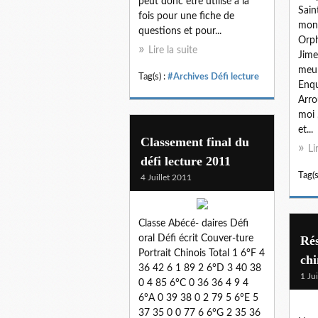
peut donc être utilisé à la
Sain
fois pour une fiche de
mon 
questions et pour...
Orph
Lire la suite
Jime
meur
Tag(s) :
#Archives Défi lecture
Enqu
Arro
moi 
et...
Classement final du
Li
défi lecture 2011
Tag(s
4 Juillet 2011
Classe Abécé- daires Défi
oral Défi écrit Couver-ture
Rés
Portrait Chinois Total 1 6°F 4
chi
36 42 6 1 89 2 6°D 3 40 38
1 Ju
0 4 85 6°C 0 36 36 4 9 4
6°A 0 39 38 0 2 79 5 6°E 5
37 35 0 0 77 6 6°G 2 35 36