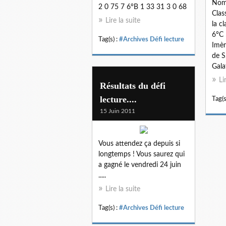
Nomb
2 0 75 7 6°B 1 33 31 3 0 68
Clas
Lire la suite
la c
6°C 
Tag(s) :
#Archives Défi lecture
Imèn
de S
Gala
Li
Résultats du défi
lecture....
Tag(s
15 Juin 2011
Vous attendez ça depuis si
longtemps ! Vous saurez qui
a gagné le vendredi 24 juin
.....
Lire la suite
Tag(s) :
#Archives Défi lecture