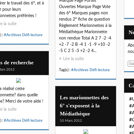
Marque Page Portes
rer le travail des 6°, et à
Ouvertes Marque Page Vote
r pour leurs
des 6° Marques pages non
onnettes préférées !
rendus 2° fiche de question
re la suite
Règlement Marionnettes à la
Médiathèque Marionnette
) :
#Archives Défi lecture
non rendue Total A 2 7 -2 -4
+2 -7 -2 B -4 1 -1 -9 +10 -2
Abo
-5 C 2 5 -3 +2 -2 4...
nou
Lire la suite
s de recherche
E
ars 2012
m
Tag(s) :
#Archives Défi lecture
a
i
a réalisé cette
l
onnette? dans quelle
Les marionnettes des
#U
se? Merci de votre aide !
6° s'exposent à la
#A
re la suite
Médiathèque
#A
#
) :
#Archives Défi lecture
10 Mars 2012
#A
#E