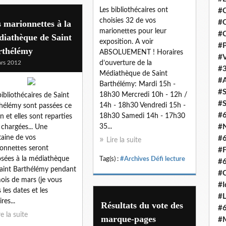
Les bibliothécaires ont
#C
choisies 32 de vos
 marionnettes à la
#O
marionettes pour leur
#C
diathèque de Saint
exposition. A voir
#P
rthélémy
ABSOLUEMENT ! Horaires
#V
rs 2012
d’ouverture de la
#3
Médiathèque de Saint
#A
Barthélémy: Mardi 15h -
#S
18h30 Mercredi 10h - 12h /
bibliothécaires de Saint
#S
14h - 18h30 Vendredi 15h -
hélémy sont passées ce
#
18h30 Samedi 14h - 17h30
n et elles sont reparties
35...
#N
 chargées... Une
taine de vos
#
Lire la suite
onnettes seront
#F
sées à la médiathèque
Tag(s) :
#Archives Défi lecture
#
aint Barthélémy pendant
#C
ois de mars (je vous
#I
 les dates et les
#L
res...
Résultats du vote des
#
re la suite
marque-pages
#M