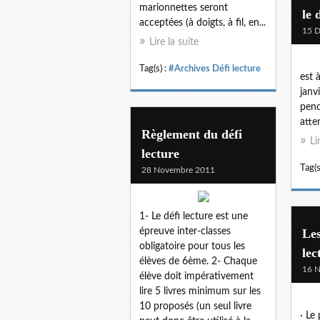
marionnettes seront
le 
acceptées (à doigts, à fil, en...
15 
Lire la suite
Tag(s) :
#Archives Défi lecture
est 
janv
pend
atte
Règlement du défi
Li
lecture
Tag(s
28 Novembre 2011
1- Le défi lecture est une
épreuve inter-classes
Les
obligatoire pour tous les
lec
élèves de 6ème. 2- Chaque
16 
élève doit impérativement
lire 5 livres minimum sur les
10 proposés (un seul livre
· Le 