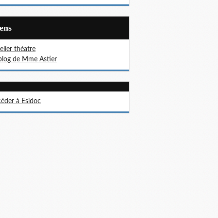
iens
telier théatre
blog de Mme Astier
éder à Esidoc