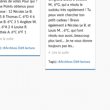
res de votes Pour qui ?
M., 6°G, qui a résolu le
se Points obtenus pour
sudoku très rapidement ! Tu
lasse : 12 Nicolas Le B.
peux venir chercher ton
5 8 Thomas C. 6°D 4 6
petit cadeau ! Bravo
e B. 6°C 3 5 Anglèze W.
également à Nicolas Le B. et
. 6°A 2 4 Louise R.
Louis M. , 6°C, qui l'ont
thée A. 6°C 6°F 1
résolu eux aussi...beaucoup
re la suite
plus tard.... Je ne vous donne
toujours pas les...
) :
#Archives Défi lecture
Lire la suite
Tag(s) :
#Archives Défi lecture