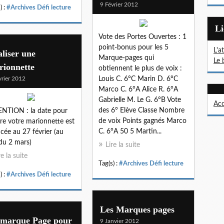
9 Février 2012
) :
#Archives Défi lecture
L
Vote des Portes Ouvertes : 1
point-bonus pour les 5
L'a
liser une
Marque-pages qui
Le 
rionnette
obtiennent le plus de voix :
vrier 2012
Louis C. 6°C Marin D. 6°C
Marco C. 6°A Alice R. 6°A
Gabrielle M. Le G. 6°B Vote
Acc
des 6° Elève Classe Nombre
NTION : la date pour
de voix Points gagnés Marco
re votre marionnette est
C. 6°A 50 5 Martin...
cée au 27 février (au
 du 2 mars)
Lire la suite
re la suite
Tag(s) :
#Archives Défi lecture
) :
#Archives Défi lecture
Les Marques pages
 marque Page pour
9 Janvier 2012