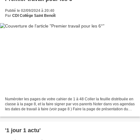
Publié le 02/09/2024 à 20:40
Par
CDI Collège Saint Benoît
Numéroter les pages de votre cahier de 1 à 48 Coller la feuille distribuée en
classe à la page 8, et la faire signer par vos parents Noter dans vos agendas
les dates de travail à faire (voir page 8 ) Faire la page de présentation du
cahier page 1 en n'oubliant...
'1 jour 1 actu'