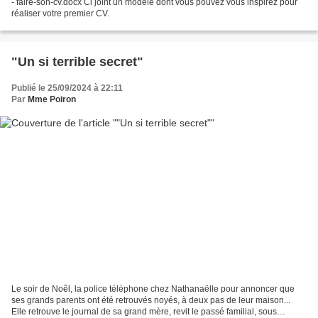
- faire-son-cv.docx Ci joint un modèle dont vous pouvez vous inspirez pour
réaliser votre premier CV.
"Un si terrible secret"
Publié le 25/09/2024 à 22:11
Par
Mme Poiron
Le soir de Noêl, la police téléphone chez Nathanaëlle pour annoncer que
ses grands parents ont été retrouvés noyés, à deux pas de leur maison...
Elle retrouve le journal de sa grand mère, revit le passé familial, sous