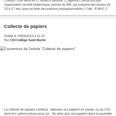
Chérub ! Une série en 17 tomes à dévorer ! L'agence Chérub est une
organisation secrète britannique, proche du MI5, qui entraine des jeunes de
10 à 17 ans, pour en faire des espions insoupçonnables ! Cote : R MUC C
Collecte de papiers
Publié le 10/09/2024 à 11:12
Par
CDI Collège Saint Martin
La collecte de papiers continue : déposez vos papiers en classe, ou au CDI,
dans les cartons prévus pour ça... Ne jetez plus vos papiers dans la poubelle