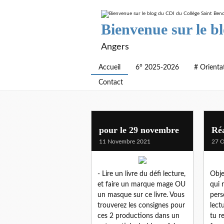
Bienvenue sur le b
Angers
Accueil
6° 2025-2026
# Orienta
Contact
pour le 29 novembre
Ré
11 Novembre 2021
27 O
- Lire un livre du défi lecture,
Obje
et faire un marque mage OU
qui 
un masque sur ce livre. Vous
pers
trouverez les consignes pour
lect
ces 2 productions dans un
tu r