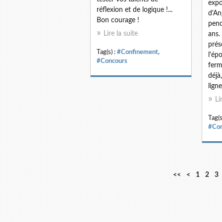
expo
réflexion et de logique !...
d'An
Bon courage !
pend
Lire la suite
ans.
prés
Tag(s) :
#Confinement
,
l'ép
#Concours
fer
déjà
ligne
Li
Tag(s
#Con
<<
<
1
2
3