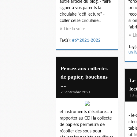
autre article du blog. - faire
forc
signer à vos parents la
prin
circulaire "défi lecture" -
reco
coller cette circulaire...
si on
fabr
Lire la suite
Li
Tag(s) :
#6° 2021-2022
Tag(s
un li
Pensez aux collectes
de papier, bouchons
Le 
....
lec
7 Septembre 2021
4 Se
et instruments d'écriture... à
- le
rapporter au CDI la collecte
cteu
de papiers permettra de
tabl
récolter des sous pour
util