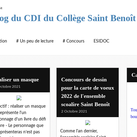
log du CDI du Collège Saint Benoît
tion
# Un peu de lecture
# Concours
ESIDOC
aliser un masque
Concours de dessin
ctobre 2021
pour la carte de voeux
2022 de l'ensemble
scoalire Saint Benoît
ctif : réaliser un masque
Tou
2 Octobre 2021
représente l'un
bou
onnage d’un livre du défi
ure - Le personnage que
Comme l'an dernier,
eprésenteras n’est pas