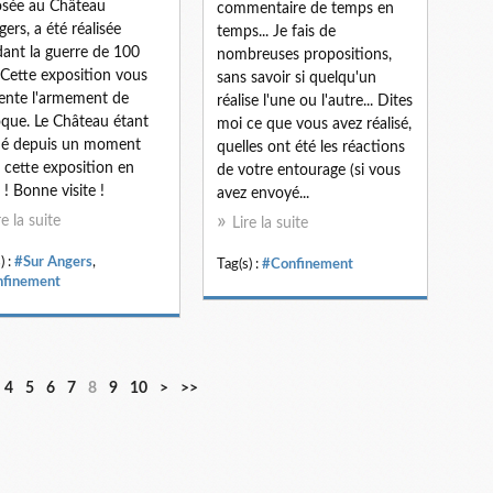
sée au Château
commentaire de temps en
gers, a été réalisée
temps... Je fais de
ant la guerre de 100
nombreuses propositions,
 Cette exposition vous
sans savoir si quelqu'un
ente l'armement de
réalise l'une ou l'autre... Dites
oque. Le Château étant
moi ce que vous avez réalisé,
mé depuis un moment
quelles ont été les réactions
, cette exposition en
de votre entourage (si vous
 ! Bonne visite !
avez envoyé...
re la suite
Lire la suite
) :
#Sur Angers
,
Tag(s) :
#Confinement
finement
2
3
4
5
4
5
6
7
8
9
10
>
>>
0
0
0
0