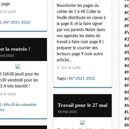
a page
Numéroter les pages du
#C
re la suite
cahier de 1 à 48 Coller la
#O
feuille distribuée en classe à
#C
) :
#6° 2021-2022
la page 8, et la faire signer
#P
par vos parents Noter dans
#V
vos agendas les dates de
#3
travail à faire (voir page 8 )
#A
st la rentrée !
préparer le courrier des
#S
lecteurs page 9 (voir autre
oût 2021
#S
article)...
#
Lire la suite
#N
-16h30 jeudi pour les
Tag(s) :
#6° 2021-2022
#
h30 vendredi pour les
#F
3 A très bientôt !
#
re la suite
#C
Travail pour le 27 mai
) :
#Au fil du calendrier
#I
ire
18 Mai 2021
#L
#
#M