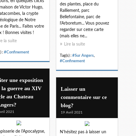
ouris, en quelques clicks
des plantes, place du
 maison de Victor Hugo,
Ralliement, parc
catacombes, la crypte
Bellefontaine, parc de
éologique de Notre
l'Arboretum... Vous pouvez
 de Paris... Faites votre
regarder sur cette carte
x ! Bonnes visites !
(mais elles ne...
re la suite
Lire la suite
) :
#Confinement
Tag(s) :
#Sur Angers
,
#Confinement
iter une exposition
 la guerre au XIV
Laisser un
cle au Chateau
commentaire sur ce
Angers?
blog?
vril 2021
19 Avril 2021
apisserie de l'Apocalypse,
N'hésitez pas à laisser un