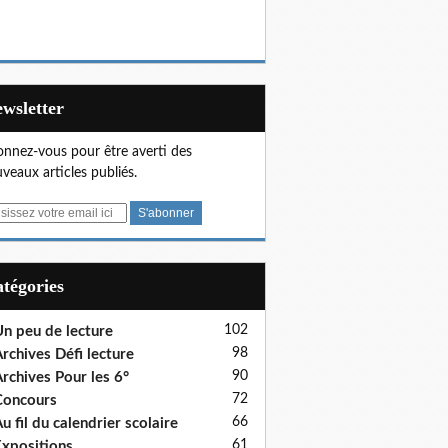
Newsletter
nnez-vous pour être averti des
veaux articles publiés.
Catégories
102
n peu de lecture
98
rchives Défi lecture
90
rchives Pour les 6°
72
Concours
66
u fil du calendrier scolaire
61
xpositions