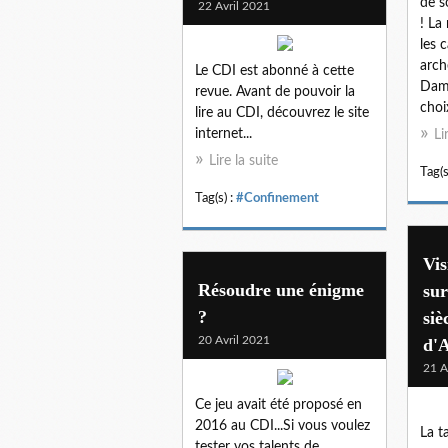
de s
22 Avril 2021
! La
les 
arch
Le CDI est abonné à cette
Dame
revue. Avant de pouvoir la
choi
lire au CDI, découvrez le site
internet...
Li
Lire la suite
Tag(s
Tag(s) :
#Confinement
Vis
Résoudre une énigme
sur
?
siè
20 Avril 2021
d'
21 A
Ce jeu avait été proposé en
2016 au CDI...Si vous voulez
La t
tester vos talents de