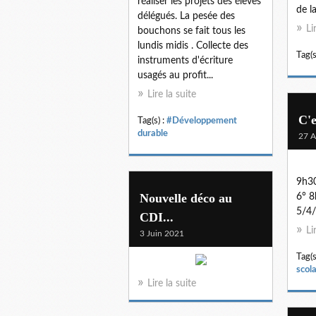
réaliser les projets des élèves
de l
délégués. La pesée des
Li
bouchons se fait tous les
lundis midis . Collecte des
Tag(s
instruments d'écriture
usagés au profit...
Lire la suite
C'e
Tag(s) :
#Développement
durable
27 A
9h30
Nouvelle déco au
6° 8
5/4/
CDI...
Li
3 Juin 2021
Tag(s
scola
Lire la suite