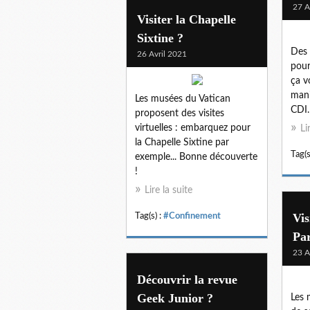
27 A
Visiter la Chapelle
Sixtine ?
Des 
26 Avril 2021
pour
ça v
mani
Les musées du Vatican
CDI.
proposent des visites
virtuelles : embarquez pour
Li
la Chapelle Sixtine par
Tag(s
exemple... Bonne découverte
!
Lire la suite
Vis
Tag(s) :
#Confinement
Par
23 A
Découvrir la revue
Geek Junior ?
Les 