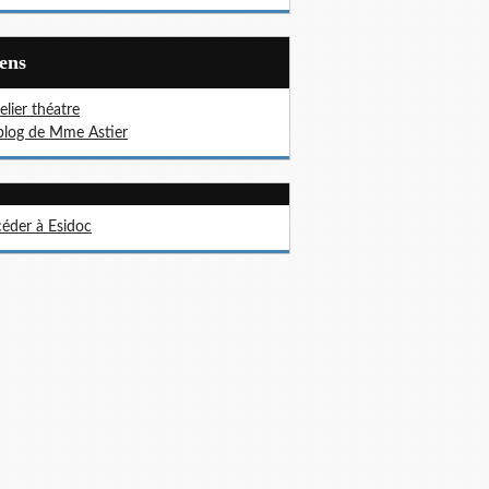
iens
telier théatre
blog de Mme Astier
éder à Esidoc