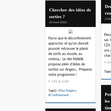
Dem
Chercher des idées de
ren
sorties ?
2 Ma
30 Avril 2021
Pens
Parce que le déconfinement
sac 
approche, et qu'on devrait
CDI.
pouvoir retrouver le plaisir
uns 
de sortir au musée, au
charg
cinéma... Le site Kidiklik
Li
propose plein d'idées de
sorties sur Angers... Préparez
Tag(s
votre programme !
Lire la suite
Tag(s) :
#Sur Angers
,
Pet
#Confinement
les
ti