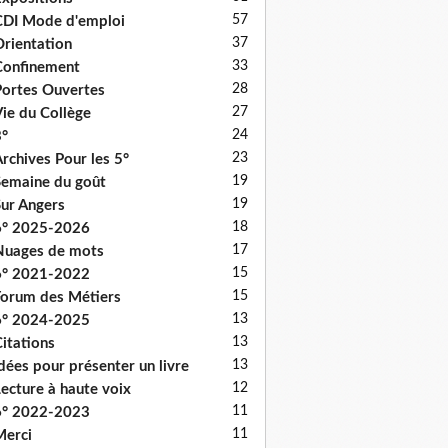
57
DI Mode d'emploi
37
rientation
33
onfinement
28
ortes Ouvertes
27
ie du Collège
24
°
23
rchives Pour les 5°
19
emaine du goût
19
ur Angers
18
6° 2025-2026
17
uages de mots
15
6° 2021-2022
15
orum des Métiers
13
6° 2024-2025
13
itations
13
dées pour présenter un livre
12
ecture à haute voix
11
6° 2022-2023
11
erci