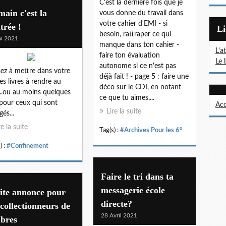
C'est la dernière fois que je
ain c'est la
vous donne du travail dans
votre cahier d'EMI - si
trée !
L
besoin, rattraper ce qui
i 2021
manque dans ton cahier -
L'a
faire ton évaluation
Le 
autonome si ce n'est pas
ez à mettre dans votre
déjà fait ! - page 5 : faire une
les livres à rendre au
déco sur le CDI, en notant
..ou au moins quelques
ce que tu aimes,...
pour ceux qui sont
Acc
Lire la suite
és...
re la suite
Tag(s) :
#Archives Pour les 6°
) :
#Confinement
Faire le tri dans ta
messagerie école
ite annonce pour
directe?
 collectionneurs de
28 Avril 2021
mbres