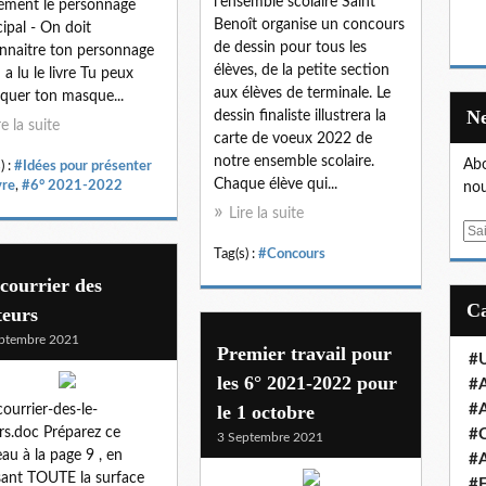
l'ensemble scolaire Saint
ément le personnage
Benoît organise un concours
cipal - On doit
de dessin pour tous les
nnaitre ton personnage
élèves, de la petite section
 a lu le livre Tu peux
aux élèves de terminale. Le
iquer ton masque...
dessin finaliste illustrera la
re la suite
carte de voeux 2022 de
notre ensemble scolaire.
Abo
) :
#Idées pour présenter
Chaque élève qui...
vre
,
#6° 2021-2022
nou
Lire la suite
E
m
Tag(s) :
#Concours
a
courrier des
i
teurs
l
ptembre 2021
Premier travail pour
#U
les 6° 2021-2022 pour
#A
le 1 octobre
#A
-courrier-des-le-
rs.doc Préparez ce
#
3 Septembre 2021
eau à la page 9 , en
#A
isant TOUTE la surface
#E