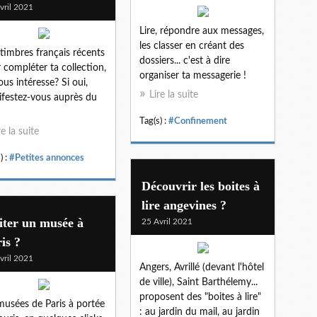
vril 2021
Lire, répondre aux messages,
les classer en créant des
timbres français récents
dossiers... c'est à dire
 compléter ta collection,
organiser ta messagerie !
ous intéresse? Si oui,
Lire la suite
festez-vous auprès du
Tag(s) :
#Confinement
re la suite
) :
#Petites annonces
Découvrir les boites à
lire angevines ?
iter un musée à
25 Avril 2021
is ?
vril 2021
Angers, Avrillé (devant l'hôtel
de ville), Saint Barthélemy...
proposent des "boites à lire"
musées de Paris à portée
: au jardin du mail, au jardin