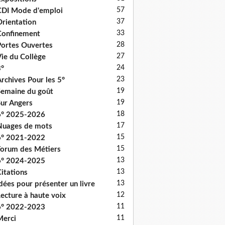
57
DI Mode d'emploi
37
rientation
33
onfinement
28
ortes Ouvertes
27
ie du Collège
24
°
23
rchives Pour les 5°
19
emaine du goût
19
ur Angers
18
6° 2025-2026
17
uages de mots
15
6° 2021-2022
15
orum des Métiers
13
6° 2024-2025
13
itations
13
dées pour présenter un livre
12
ecture à haute voix
11
6° 2022-2023
11
erci