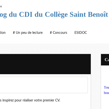
log du CDI du Collège Saint Benoît
tion
# Un peu de lecture
# Concours
ESIDOC
Tou
bou
 inspirez pour réaliser votre premier CV.