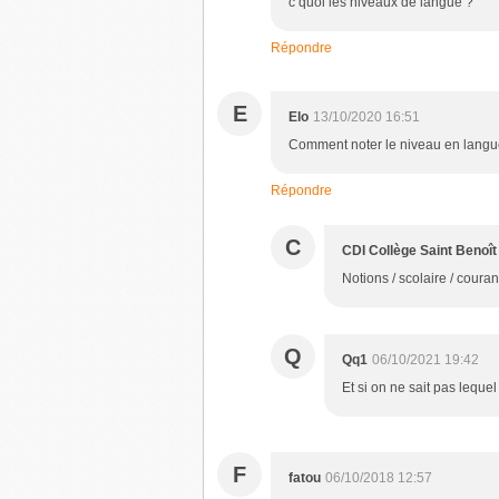
c quoi les niveaux de langue ?
Répondre
E
Elo
13/10/2020 16:51
Comment noter le niveau en langue 
Répondre
C
CDI Collège Saint Benoît
Notions / scolaire / courant
Q
Qq1
06/10/2021 19:42
Et si on ne sait pas lequel 
F
fatou
06/10/2018 12:57