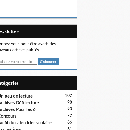
Newsletter
nnez-vous pour être averti des
veaux articles publiés.
Catégories
102
n peu de lecture
98
rchives Défi lecture
90
rchives Pour les 6°
72
Concours
66
u fil du calendrier scolaire
61
xpositions