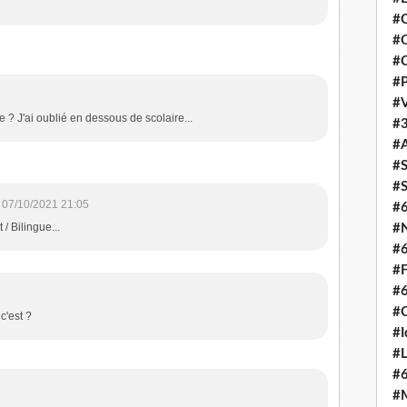
#C
#O
#C
#P
#V
? J'ai oublié en dessous de scolaire...
#3
#A
#S
#S
07/10/2021 21:05
#
 / Bilingue...
#N
#
#F
#
#C
c'est ?
#I
#L
#
#M