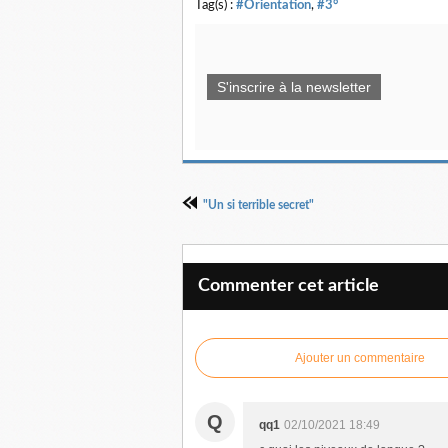
Tag(s) :
#Orientation
,
#3°
S'inscrire à la newsletter
"Un si terrible secret"
Commenter cet article
Ajouter un commentaire
Q
qq1
02/10/2021 18:49