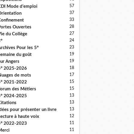
57
DI Mode d'emploi
37
rientation
33
onfinement
28
ortes Ouvertes
27
ie du Collège
24
°
23
rchives Pour les 5°
19
emaine du goût
19
ur Angers
18
6° 2025-2026
17
uages de mots
15
6° 2021-2022
15
orum des Métiers
13
6° 2024-2025
13
itations
13
dées pour présenter un livre
12
ecture à haute voix
11
6° 2022-2023
11
erci