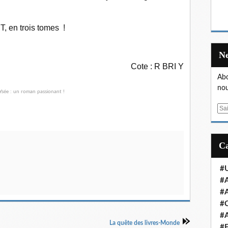
 en trois tomes !
Cote : R BRI Y
Abo
nou
E
m
a
i
l
#U
#A
#A
#
#A
La quête des livres-Monde
#E