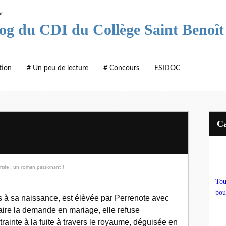
log du CDI du Collège Saint Benoît
tion
# Un peu de lecture
# Concours
ESIDOC
Tou
bou
s à sa naissance, est élèvée par Perrenote avec
maire la demande en mariage, elle refuse
rainte à la fuite à travers le royaume, déguisée en