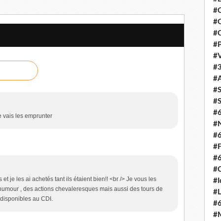
#C
#O
#C
#P
#V
#3
#A
#S
#S
#
 vais les emprunter
#N
#
#F
#
#C
is et je les ai achetés tant ils étaient bien!! <br /> Je vous les
#I
l' humour , des actions chevaleresques mais aussi des tours de
#L
 disponibles au CDI.
#
#M