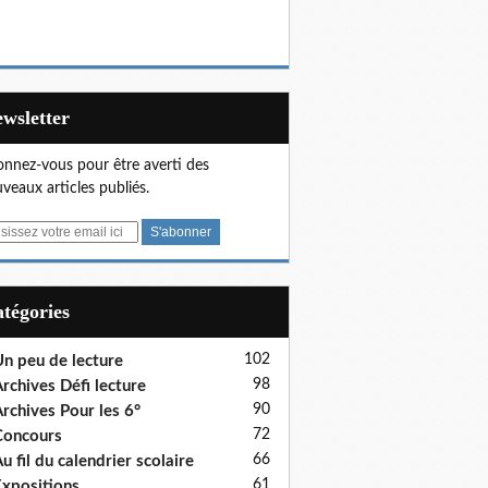
Newsletter
nnez-vous pour être averti des
veaux articles publiés.
Catégories
102
n peu de lecture
98
rchives Défi lecture
90
rchives Pour les 6°
72
Concours
66
u fil du calendrier scolaire
61
xpositions