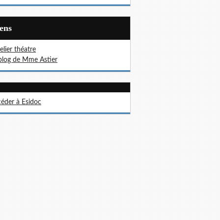
iens
telier théatre
blog de Mme Astier
éder à Esidoc