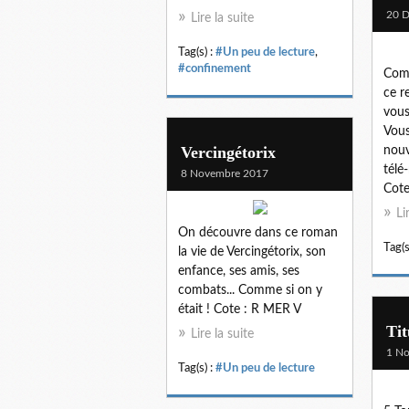
20 
Lire la suite
Tag(s) :
#Un peu de lecture
,
#confinement
Comm
ce r
vous 
Vous
Vercingétorix
nouv
télé-
8 Novembre 2017
Cot
Li
On découvre dans ce roman
Tag(s
la vie de Vercingétorix, son
enfance, ses amis, ses
combats... Comme si on y
était ! Cote : R MER V
Tit
Lire la suite
1 N
Tag(s) :
#Un peu de lecture