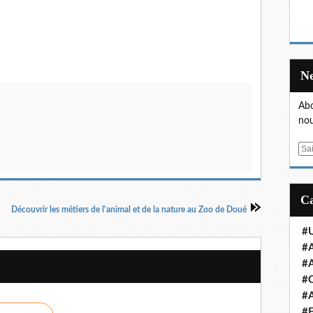
Abo
nou
E
m
a
i
l
Découvrir les métiers de l'animal et de la nature au Zoo de Doué
#U
#A
#A
#
#A
#E