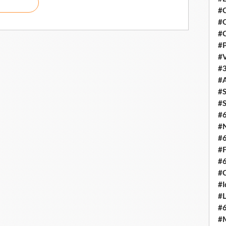
#C
#O
#C
#P
#V
#3
#A
#S
#S
#
#N
#
#F
#
#C
#I
#L
#
#M