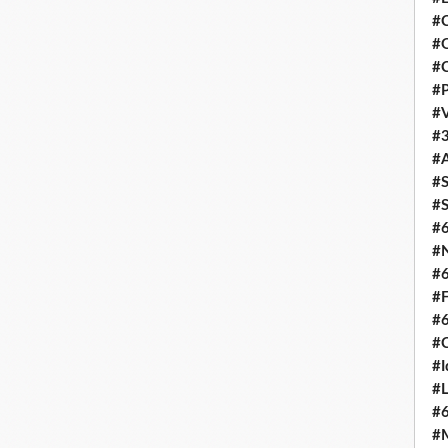
#C
#O
#C
#P
#V
#3
#A
#S
#S
#
#N
#
#F
#
#C
#I
#L
#
#M