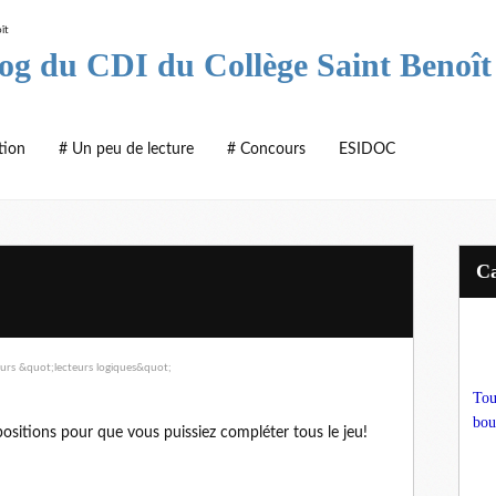
log du CDI du Collège Saint Benoît
tion
# Un peu de lecture
# Concours
ESIDOC
Tou
bou
opositions pour que vous puissiez compléter tous le jeu!