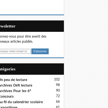
Newsletter
nnez-vous pour être averti des
veaux articles publiés.
Catégories
102
n peu de lecture
98
rchives Défi lecture
90
rchives Pour les 6°
72
Concours
66
u fil du calendrier scolaire
61
xpositions