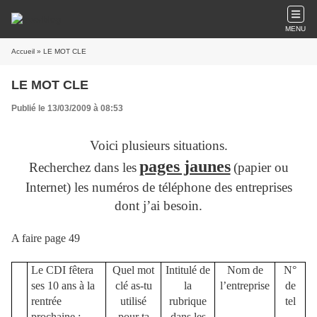
MENU
Accueil
» LE MOT CLE
LE MOT CLE
Publié le 13/03/2009 à 08:53
Voici plusieurs situations.
pages jaunes
Recherchez dans les
(papier ou
Internet) les numéros de téléphone des entreprises
dont j’ai besoin.
A faire page 49
Le CDI fêtera
Quel mot
Intitulé de
Nom de
N°
ses 10 ans à la
clé as-tu
la
l’entreprise
de
rentrée
utilisé
rubrique
tel
prochaine :
pour ta
dans les