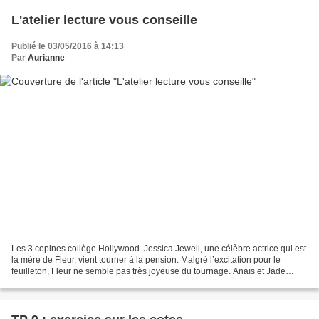
L'atelier lecture vous conseille
Publié le 03/05/2016 à 14:13
Par
Aurianne
Les 3 copines collège Hollywood. Jessica Jewell, une célèbre actrice qui est
la mère de Fleur, vient tourner à la pension. Malgré l’excitation pour le
feuilleton, Fleur ne semble pas très joyeuse du tournage. Anaïs et Jade
s’inquiètent pour elle, mais...