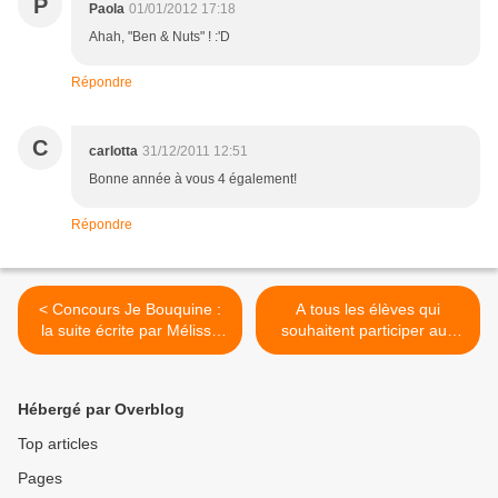
P
Paola
01/01/2012 17:18
Ahah, "Ben & Nuts" ! :'D
Répondre
C
carlotta
31/12/2011 12:51
Bonne année à vous 4 également!
Répondre
< Concours Je Bouquine :
A tous les élèves qui
la suite écrite par Mélissa
souhaitent participer aux
4°C
Portes Ouvertes >
Hébergé par Overblog
Top articles
Pages