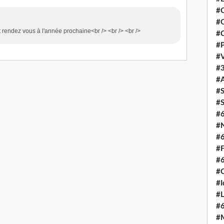
#C
#O
et rendez vous à l'année prochaine<br /> <br /> <br />
#C
#P
#V
#3
#A
#S
#S
#
#N
#
#F
#
#C
#I
#L
#
#M