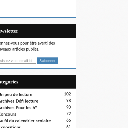
Newsletter
nnez-vous pour être averti des
veaux articles publiés.
Catégories
102
n peu de lecture
98
rchives Défi lecture
90
rchives Pour les 6°
72
Concours
66
u fil du calendrier scolaire
61
xpositions