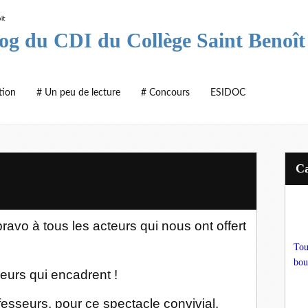
log du CDI du Collège Saint Benoît
tion
# Un peu de lecture
# Concours
ESIDOC
ravo à tous les acteurs qui nous ont offert
Tou
bou
urs qui encadrent !
fesseurs, pour ce spectacle convivial,