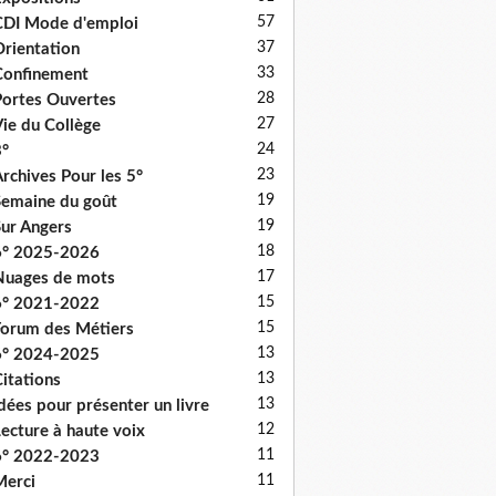
57
DI Mode d'emploi
37
rientation
33
onfinement
28
ortes Ouvertes
27
ie du Collège
24
°
23
rchives Pour les 5°
19
emaine du goût
19
ur Angers
18
6° 2025-2026
17
uages de mots
15
6° 2021-2022
15
orum des Métiers
13
6° 2024-2025
13
itations
13
dées pour présenter un livre
12
ecture à haute voix
11
6° 2022-2023
11
erci