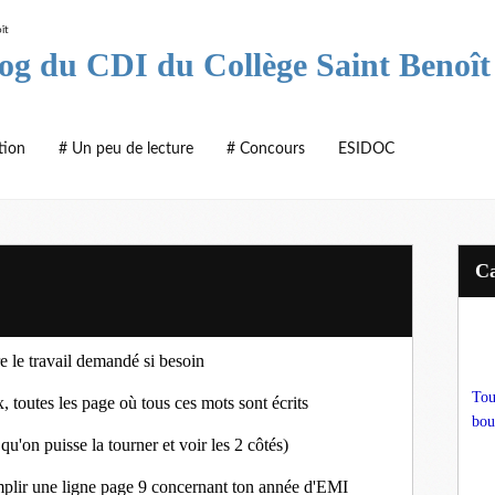
log du CDI du Collège Saint Benoît
tion
# Un peu de lecture
# Concours
ESIDOC
e le travail demandé si besoin
Tou
ex, toutes les page où tous ces mots sont écrits
bou
qu'on puisse la tourner et voir les 2 côtés)
mplir une ligne page 9 concernant ton année d'EMI