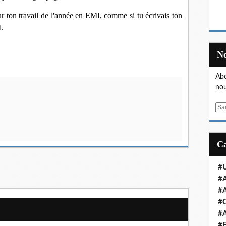
sur ton travail de l'année en EMI, comme si tu écrivais ton
.
Abo
nou
E
m
a
i
l
#U
#A
#A
#
#A
#E