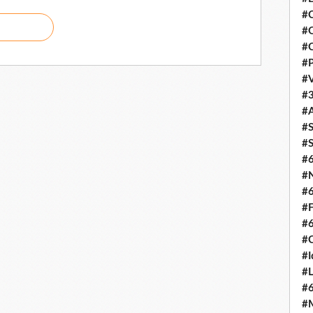
#C
#O
#C
#P
#V
#3
#A
#S
#S
#
#N
#
#F
#
#C
#I
#L
#
#M