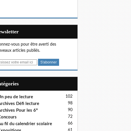
Newsletter
nnez-vous pour être averti des
veaux articles publiés.
Catégories
102
n peu de lecture
98
rchives Défi lecture
90
rchives Pour les 6°
72
Concours
66
u fil du calendrier scolaire
61
xpositions