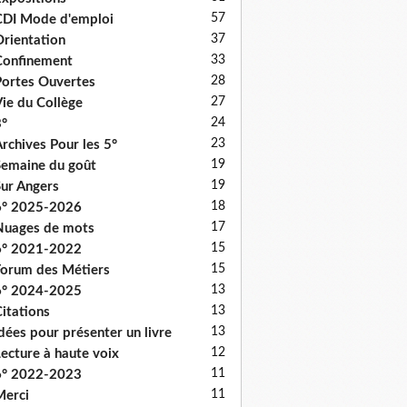
57
DI Mode d'emploi
37
rientation
33
onfinement
28
ortes Ouvertes
27
ie du Collège
24
°
23
rchives Pour les 5°
19
emaine du goût
19
ur Angers
18
6° 2025-2026
17
uages de mots
15
6° 2021-2022
15
orum des Métiers
13
6° 2024-2025
13
itations
13
dées pour présenter un livre
12
ecture à haute voix
11
6° 2022-2023
11
erci