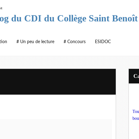
log du CDI du Collège Saint Benoît
tion
# Un peu de lecture
# Concours
ESIDOC
Tou
bou