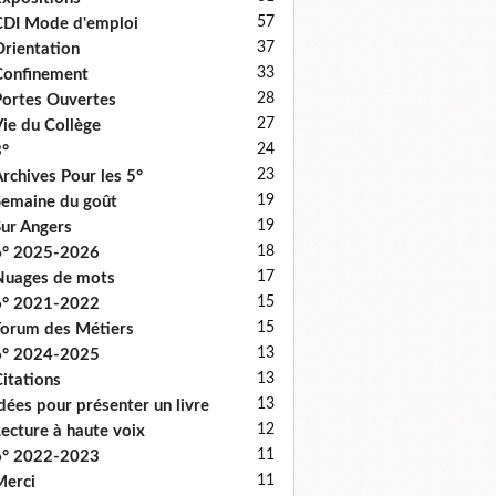
57
DI Mode d'emploi
37
rientation
33
onfinement
28
ortes Ouvertes
27
ie du Collège
24
°
23
rchives Pour les 5°
19
emaine du goût
19
ur Angers
18
6° 2025-2026
17
uages de mots
15
6° 2021-2022
15
orum des Métiers
13
6° 2024-2025
13
itations
13
dées pour présenter un livre
12
ecture à haute voix
11
6° 2022-2023
11
erci