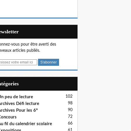
Newsletter
nnez-vous pour être averti des
veaux articles publiés.
Catégories
102
n peu de lecture
98
rchives Défi lecture
90
rchives Pour les 6°
72
Concours
66
u fil du calendrier scolaire
61
xpositions