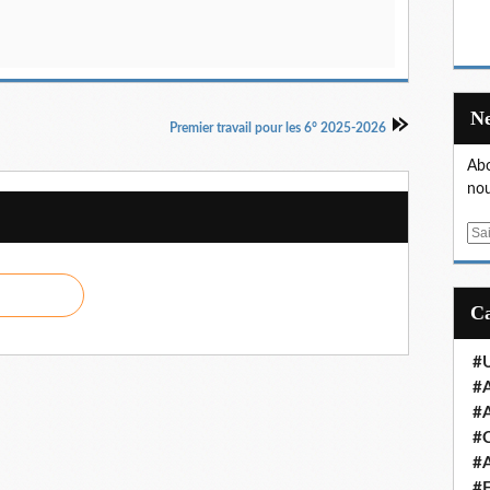
Premier travail pour les 6° 2025-2026
Abo
nou
E
m
a
i
l
#U
#A
#A
#
#A
#E