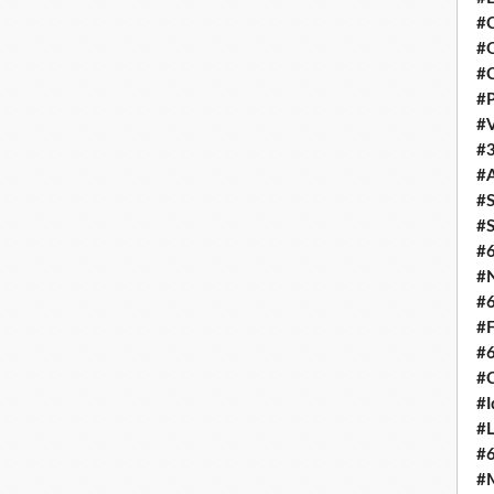
#C
#O
#C
#P
#V
#3
#A
#S
#S
#
#N
#
#F
#
#C
#I
#L
#
#M