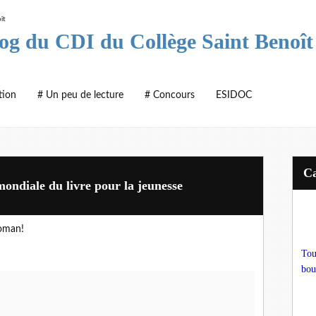
log du CDI du Collège Saint Benoît
tion
# Un peu de lecture
# Concours
ESIDOC
 mondiale du livre pour la jeunesse
oman!
Tou
bou