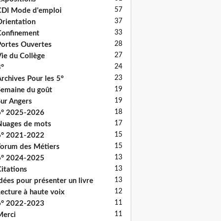
57
DI Mode d'emploi
37
rientation
33
onfinement
28
ortes Ouvertes
27
ie du Collège
24
°
23
rchives Pour les 5°
19
emaine du goût
19
ur Angers
18
6° 2025-2026
17
uages de mots
15
6° 2021-2022
15
orum des Métiers
13
6° 2024-2025
13
itations
13
dées pour présenter un livre
12
ecture à haute voix
11
6° 2022-2023
11
erci