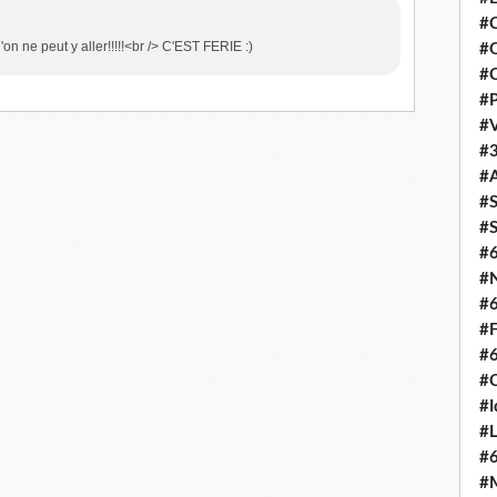
#C
on ne peut y aller!!!!!<br /> C'EST FERIE :)
#O
#C
#P
#V
#3
#A
#S
#S
#
#N
#
#F
#
#C
#I
#L
#
#M