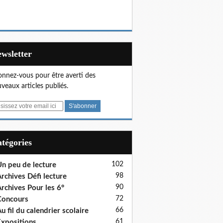
Newsletter
nnez-vous pour être averti des
veaux articles publiés.
Catégories
102
n peu de lecture
98
rchives Défi lecture
90
rchives Pour les 6°
72
Concours
66
u fil du calendrier scolaire
61
xpositions