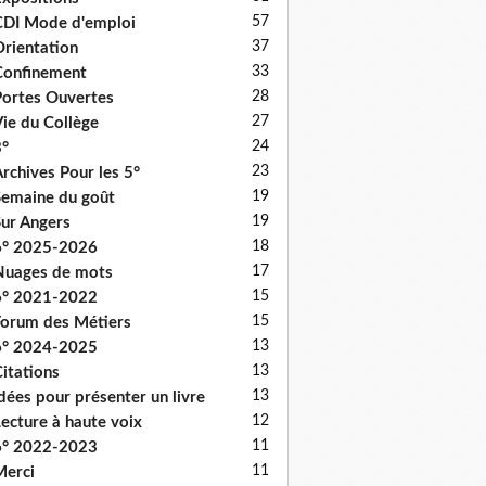
57
DI Mode d'emploi
37
rientation
33
onfinement
28
ortes Ouvertes
27
ie du Collège
24
°
23
rchives Pour les 5°
19
emaine du goût
19
ur Angers
18
6° 2025-2026
17
uages de mots
15
6° 2021-2022
15
orum des Métiers
13
6° 2024-2025
13
itations
13
dées pour présenter un livre
12
ecture à haute voix
11
6° 2022-2023
11
erci