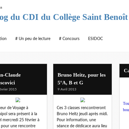
log du CDI du Collège Saint Benoît
tion
# Un peu de lecture
# Concours
ESIDOC
an-Claude
Bruno Heitz, pour les
scovici
5°A, B et G
évrier 2015
9 Avril 2013
Tou
teur de Voyage à
Ces 3 classes rencontreront
bou
hipoï sera présent à la
Bruno Heitz jeudi après midi.
l mercredi 25 février à
Pour information, une
 pour une rencontre
séance de dédicace aura lieu