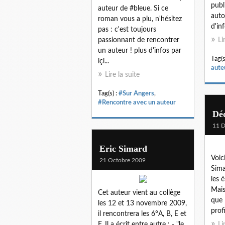
publ
auteur de #bleue. Si ce
auto
roman vous a plu, n'hésitez
d'inf
pas : c'est toujours
passionnant de rencontrer
Li
un auteur ! plus d'infos par
Tag(s
içi...
aute
Lire la suite
Tag(s) :
#Sur Angers
,
#Rencontre avec un auteur
Déd
11 
Eric Simard
Voic
21 Octobre 2009
Sima
les 
Mais
Cet auteur vient au collège
que 
les 12 et 13 novembre 2009,
profi
il rencontrera les 6°A, B, E et
F. Il a écrit entre autre : - "le
Li