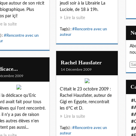
ique autour de son récit
jeudi soir à la Librairie La
biographique. Plus
Luciole, de 18 à 19h.
os par içi!
Lire la suite
re la suite
Tag(s) :
#Rencontre avec un
auteur
) :
#Rencontre avec un
ur
Abo
nou
Rachel Hausfater
E
icace...
14 Décembre 2009
m
Décembre 2009
a
i
C'était le 23 octobre 2009 :
l
i la dédicace qu'Eric
Rachel Hausfater, auteur de
#U
rd avait fait pour tous
Gigi en Egypte, rencontrait
#A
élèves qui l'ont rencontré.
les 6°C et D.
#A
 il n'y a pas de raison
Lire la suite
les autres élèves n'en
#
tent pas aussi...
Tag(s) :
#Rencontre avec un
#A
auteur
#E
re la suite