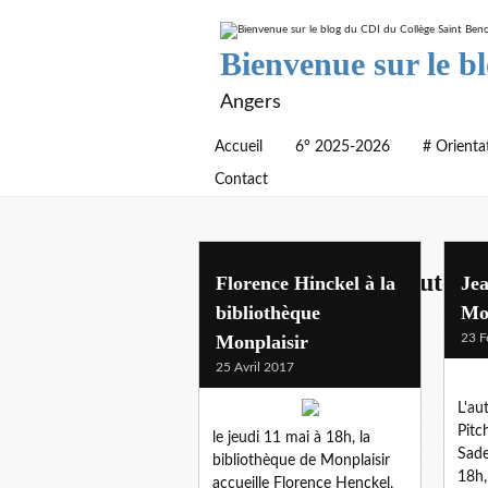
Bienvenue sur le b
Angers
Accueil
6° 2025-2026
# Orienta
Contact
rencontre avec un auteur
Florence Hinckel à la
Je
bibliothèque
Mo
Monplaisir
23 F
25 Avril 2017
L'au
Pitc
le jeudi 11 mai à 18h, la
Sade
bibliothèque de Monplaisir
18h,
accueille Florence Henckel,