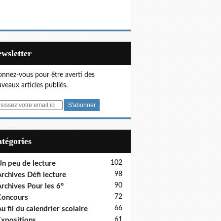
Newsletter
nnez-vous pour être averti des
veaux articles publiés.
Catégories
102
n peu de lecture
98
rchives Défi lecture
90
rchives Pour les 6°
72
Concours
66
u fil du calendrier scolaire
61
xpositions