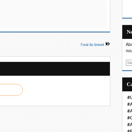
Abo
l'oral du brevet
nou
E
m
a
i
l
#U
#A
#A
#
#A
#E