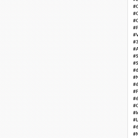
#C
#O
#C
#P
#V
#3
#A
#S
#S
#
#N
#
#F
#
#C
#I
#L
#
#M