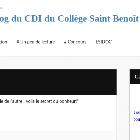
log du CDI du Collège Saint Benoît
tion
# Un peu de lecture
# Concours
ESIDOC
ie de l'autre : voila le secret du bonheur!"
Tou
bou