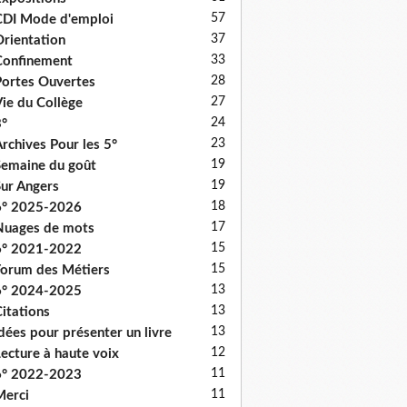
57
DI Mode d'emploi
37
rientation
33
onfinement
28
ortes Ouvertes
27
ie du Collège
24
°
23
rchives Pour les 5°
19
emaine du goût
19
ur Angers
18
6° 2025-2026
17
uages de mots
15
6° 2021-2022
15
orum des Métiers
13
6° 2024-2025
13
itations
13
dées pour présenter un livre
12
ecture à haute voix
11
6° 2022-2023
11
erci