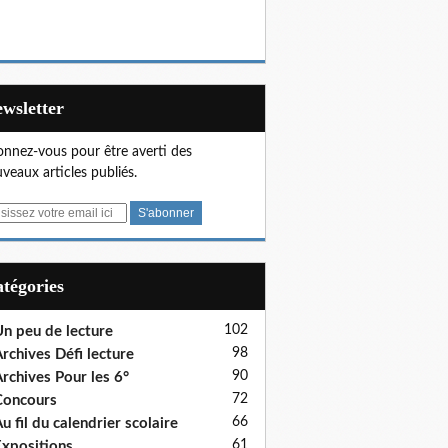
Newsletter
nnez-vous pour être averti des
veaux articles publiés.
Catégories
102
n peu de lecture
98
rchives Défi lecture
90
rchives Pour les 6°
72
Concours
66
u fil du calendrier scolaire
61
xpositions