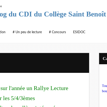
log du CDI du Collège Saint Benoît
tion
# Un peu de lecture
# Concours
ESIDOC
Tou
 sur l'année un
Rallye Lecture
bou
r les 5/4/3èmes