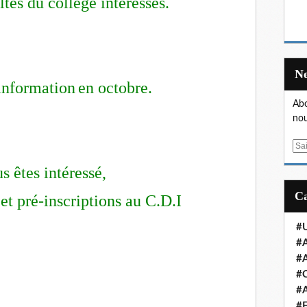
ltes du collège intéressés.
information
en octobre.
Abo
nou
E
m
s êtes intéressé,
a
i
et pré-inscriptions au C.D.I
l
#U
#A
#A
#
#A
#E