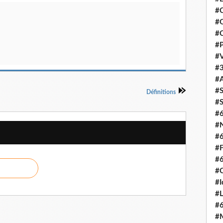
#C
#O
#C
#P
#V
#3
#A
#S
Définitions
#S
#
#N
#
#F
#
#C
#I
#L
#
#M