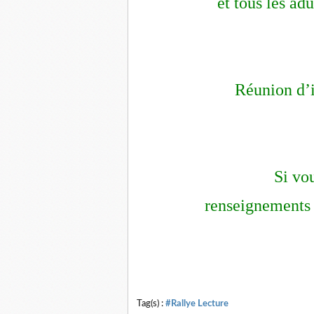
et tous les adu
Réunion d’
Si vou
renseignements 
Tag(s) :
#Rallye Lecture