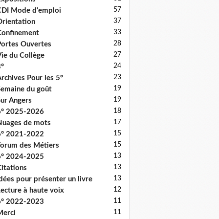
57
DI Mode d'emploi
37
rientation
33
onfinement
28
ortes Ouvertes
27
ie du Collège
24
°
23
rchives Pour les 5°
19
emaine du goût
19
ur Angers
18
6° 2025-2026
17
uages de mots
15
6° 2021-2022
15
orum des Métiers
13
6° 2024-2025
13
itations
13
dées pour présenter un livre
12
ecture à haute voix
11
6° 2022-2023
11
erci