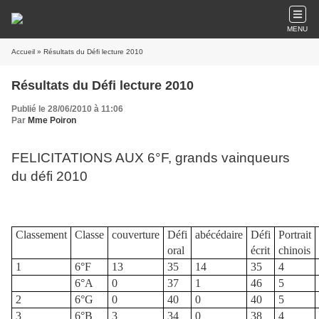
MENU
Accueil
» Résultats du Défi lecture 2010
Résultats du Défi lecture 2010
Publié le 28/06/2010 à 11:06
Par
Mme Poiron
FELICITATIONS AUX 6°F, grands vainqueurs
du défi 2010
Classement
Classe
couverture
Défi
abécédaire
Défi
Portrait
oral
écrit
chinois
1
6°F
13
35
14
35
4
6°A
0
37
1
46
5
2
6°G
0
40
0
40
5
3
6°B
3
34
0
38
4