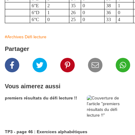
6°E
2
35
0
38
1
6°D
1
26
0
36
0
6°C
0
25
0
33
4
#Archives Défi lecture
Partager
Vous aimerez aussi
premiers résultats du défi lecture !!
TP3 - page 46 : Exercices alphabétiques