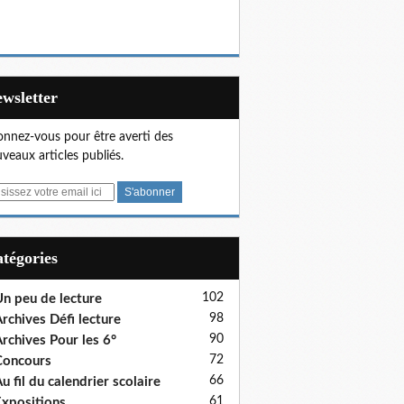
Newsletter
nnez-vous pour être averti des
veaux articles publiés.
Catégories
102
n peu de lecture
98
rchives Défi lecture
90
rchives Pour les 6°
72
Concours
66
u fil du calendrier scolaire
61
xpositions