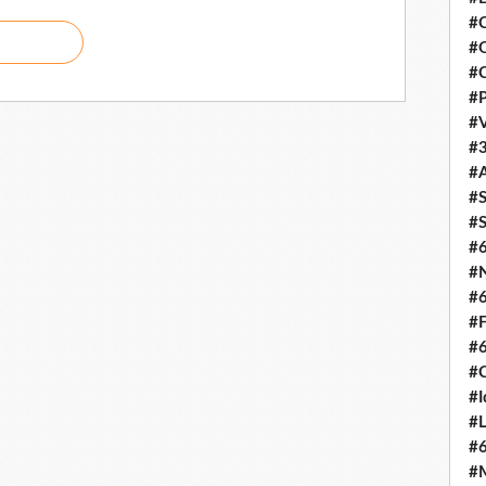
#C
#O
#C
#P
#V
#3
#A
#S
#S
#
#N
#
#F
#
#C
#I
#L
#
#M