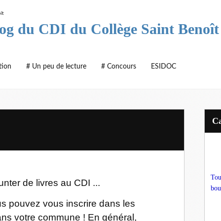
log du CDI du Collège Saint Benoît
tion
# Un peu de lecture
# Concours
ESIDOC
Tou
ter de livres au CDI ...
bou
us pouvez vous inscrire dans les
ans votre commune ! En général,