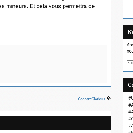
r les mineurs. Et cela vous permettra de
Abo
nou
E
m
a
i
l
#U
Concert Glorious
#A
#A
#
#A
#E