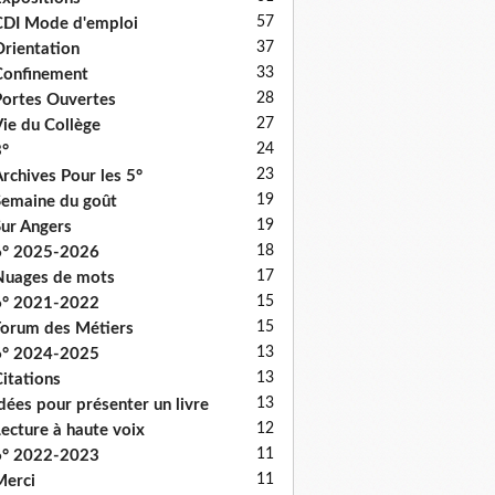
57
DI Mode d'emploi
37
rientation
33
onfinement
28
ortes Ouvertes
27
ie du Collège
24
°
23
rchives Pour les 5°
19
emaine du goût
19
ur Angers
18
6° 2025-2026
17
uages de mots
15
6° 2021-2022
15
orum des Métiers
13
6° 2024-2025
13
itations
13
dées pour présenter un livre
12
ecture à haute voix
11
6° 2022-2023
11
erci