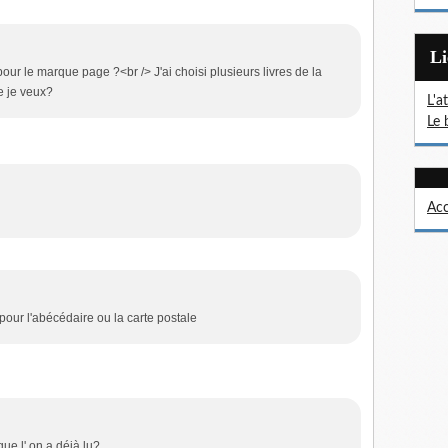
L
pour le marque page ?<br /> J'ai choisi plusieurs livres de la
e je veux?
L'a
Le 
Acc
e pour l'abécédaire ou la carte postale
que l' on a déjà lu?