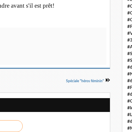
re avant s'il est prêt!
#C
#O
#C
#P
#V
#3
#A
#S
#S
#
#N
#
Spéciale "héros féminin"
#F
#
#C
#I
#L
#
#M