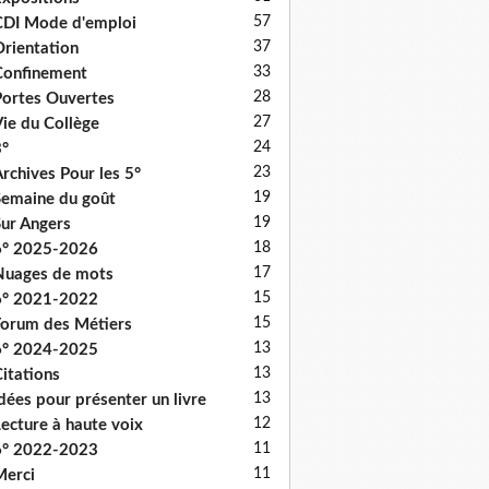
57
DI Mode d'emploi
37
rientation
33
onfinement
28
ortes Ouvertes
27
ie du Collège
24
°
23
rchives Pour les 5°
19
emaine du goût
19
ur Angers
18
6° 2025-2026
17
uages de mots
15
6° 2021-2022
15
orum des Métiers
13
6° 2024-2025
13
itations
13
dées pour présenter un livre
12
ecture à haute voix
11
6° 2022-2023
11
erci