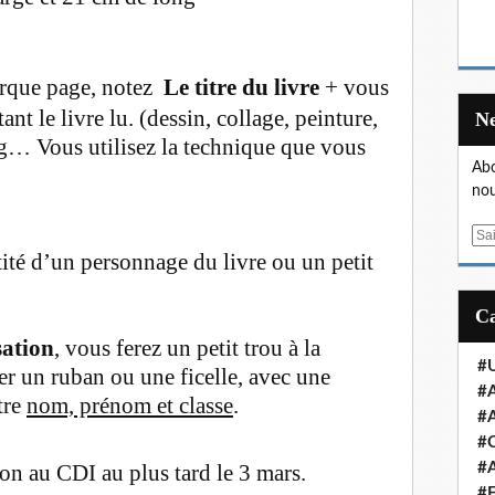
rque page, notez
Le titre du livre
+ vous
ant le livre lu. (dessin, collage, peinture,
ng… Vous utilisez la technique que vous
Abo
nou
E
ntité d’un personnage du livre ou un petit
m
a
i
l
sation
, vous ferez un petit trou à la
#U
ser un ruban ou une ficelle, avec une
#A
tre
nom, prénom et classe
.
#A
#
ion au CDI au plus tard le 3 mars.
#A
#E