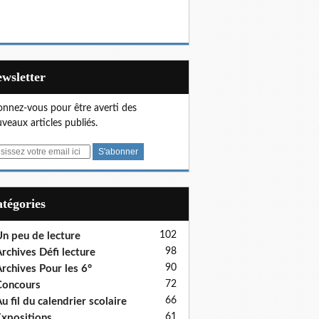
Newsletter
nnez-vous pour être averti des
veaux articles publiés.
Catégories
102
n peu de lecture
98
rchives Défi lecture
90
rchives Pour les 6°
72
Concours
66
u fil du calendrier scolaire
61
xpositions