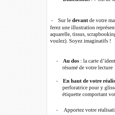
Sur le
devant
de votre ma
-
ferez une illustration représent
aquarelle, tissus, scrapbooki
voulez). Soyez imaginatifs !
Au dos
: la carte d’ide
-
résumé de votre lecture
En haut de votre réali
-
perforatrice pour y glis
étiquette comportant vo
Apportez votre réalisat
-