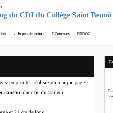
log du CDI du Collège Saint Benoît
tion
# Un peu de lecture
# Concours
ESIDOC
avez emprunté : réalisez un marque page :
Tou
er canson
blanc ou de couleur
bou
arge et 21 cm de long