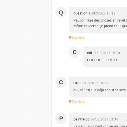
Q
question
11/02/2017 13:12
Peut-on faire des choses en relief 
même collection: je prend celui qu
Répondre
C
cdi
11/02/2017 15:10
OUI OUI ET OUI ! ! !
C
CDI
09/02/2017 15:16
oui, sauf si tu a déjà choisi ce livr
Répondre
P
peintre 06
09/02/2017 13:34
Est ce que on peut choisir un livre 