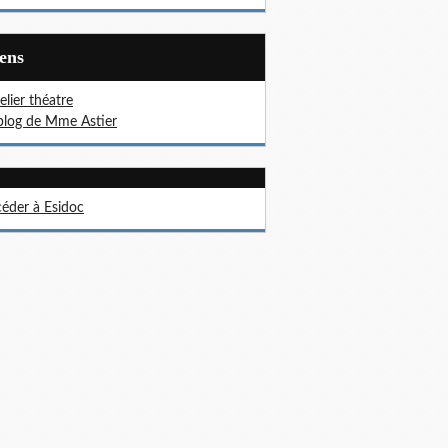
iens
telier théatre
blog de Mme Astier
éder à Esidoc