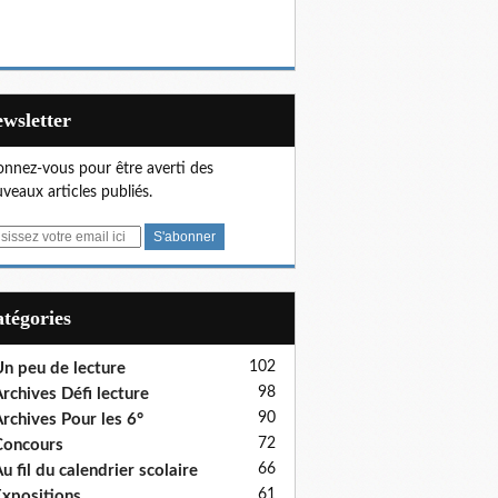
Newsletter
nnez-vous pour être averti des
veaux articles publiés.
Catégories
102
n peu de lecture
98
rchives Défi lecture
90
rchives Pour les 6°
72
Concours
66
u fil du calendrier scolaire
61
xpositions