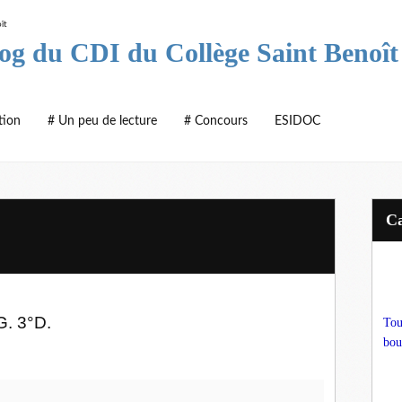
log du CDI du Collège Saint Benoît
tion
# Un peu de lecture
# Concours
ESIDOC
G. 3°D.
Tou
bou