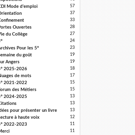
57
DI Mode d'emploi
37
rientation
33
onfinement
28
ortes Ouvertes
27
ie du Collège
24
°
23
rchives Pour les 5°
19
emaine du goût
19
ur Angers
18
6° 2025-2026
17
uages de mots
15
6° 2021-2022
15
orum des Métiers
13
6° 2024-2025
13
itations
13
dées pour présenter un livre
12
ecture à haute voix
11
6° 2022-2023
11
erci