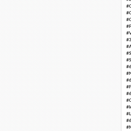
#C
#O
#C
#P
#V
#3
#A
#S
#S
#
#N
#
#F
#
#C
#I
#L
#
#M