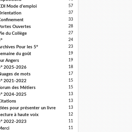
57
DI Mode d'emploi
37
rientation
33
onfinement
28
ortes Ouvertes
27
ie du Collège
24
°
23
rchives Pour les 5°
19
emaine du goût
19
ur Angers
18
6° 2025-2026
17
uages de mots
15
6° 2021-2022
15
orum des Métiers
13
6° 2024-2025
13
itations
13
dées pour présenter un livre
12
ecture à haute voix
11
6° 2022-2023
11
erci