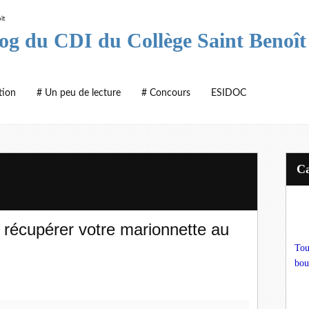
log du CDI du Collège Saint Benoît
tion
# Un peu de lecture
# Concours
ESIDOC
 récupérer votre marionnette au
Tou
bou