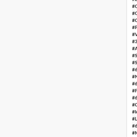
#C
#O
#C
#P
#V
#3
#A
#S
#S
#
#N
#
#F
#
#C
#I
#L
#
#M