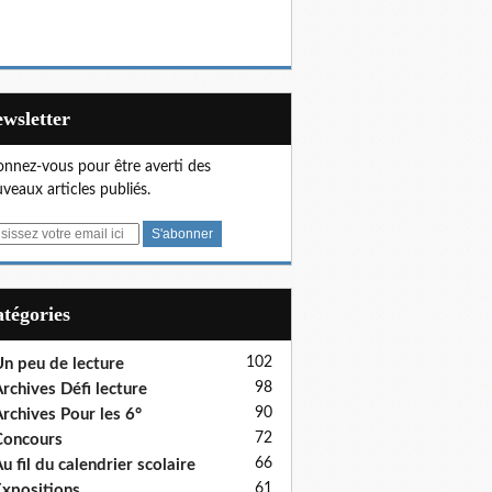
Newsletter
nnez-vous pour être averti des
veaux articles publiés.
Catégories
102
n peu de lecture
98
rchives Défi lecture
90
rchives Pour les 6°
72
Concours
66
u fil du calendrier scolaire
61
xpositions