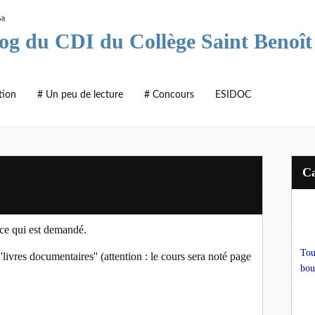
log du CDI du Collège Saint Benoît
tion
# Un peu de lecture
# Concours
ESIDOC
 ce qui est demandé.
Tou
'livres documentaires'' (attention : le cours sera noté page
bou