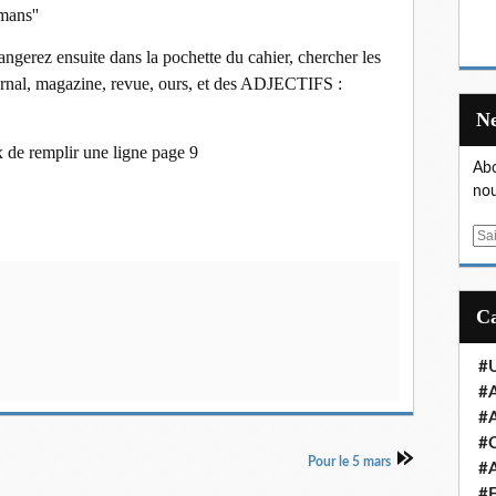
mans''
angerez ensuite dans la pochette du cahier, chercher les
rnal, magazine, revue, ours, et des ADJECTIFS :
 de remplir une ligne page 9
Abo
nou
E
m
a
i
l
#U
#A
#A
#
Pour le 5 mars
#A
#E