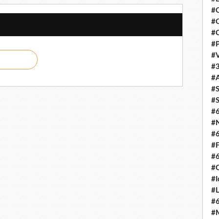
#C
#O
#C
#P
#V
#3
#A
#S
#S
#
#N
#
#F
#
#C
#I
#L
#
#M