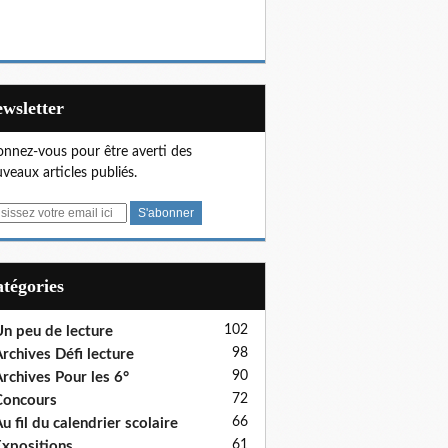
Newsletter
nnez-vous pour être averti des
veaux articles publiés.
Catégories
102
n peu de lecture
98
rchives Défi lecture
90
rchives Pour les 6°
72
Concours
66
u fil du calendrier scolaire
61
xpositions