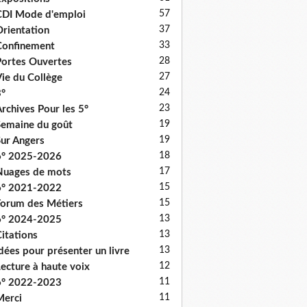
57
DI Mode d'emploi
37
rientation
33
onfinement
28
ortes Ouvertes
27
ie du Collège
24
°
23
rchives Pour les 5°
19
emaine du goût
19
ur Angers
18
6° 2025-2026
17
uages de mots
15
6° 2021-2022
15
orum des Métiers
13
6° 2024-2025
13
itations
13
dées pour présenter un livre
12
ecture à haute voix
11
6° 2022-2023
11
erci