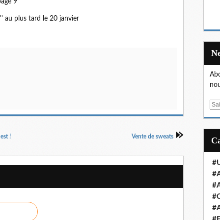
page 9
' au plus tard le 20 janvier
Abo
nou
E
m
a
i
est !
Vente de sweats
l
#U
#A
#A
#
#A
#E