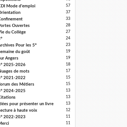
57
DI Mode d'emploi
37
rientation
33
onfinement
28
ortes Ouvertes
27
ie du Collège
24
°
23
rchives Pour les 5°
19
emaine du goût
19
ur Angers
18
6° 2025-2026
17
uages de mots
15
6° 2021-2022
15
orum des Métiers
13
6° 2024-2025
13
itations
13
dées pour présenter un livre
12
ecture à haute voix
11
6° 2022-2023
11
erci