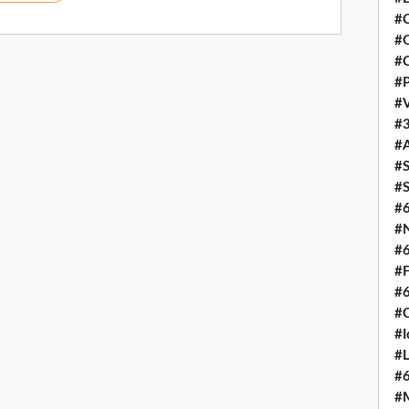
#C
#O
#C
#P
#V
#3
#A
#S
#S
#
#N
#
#F
#
#C
#I
#L
#
#M