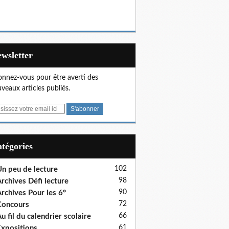
Newsletter
nnez-vous pour être averti des
veaux articles publiés.
Catégories
102
n peu de lecture
98
rchives Défi lecture
90
rchives Pour les 6°
72
Concours
66
u fil du calendrier scolaire
61
xpositions