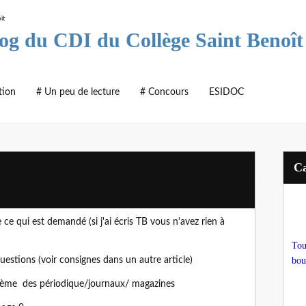
log du CDI du Collège Saint Benoît
tion
# Un peu de lecture
# Concours
ESIDOC
ce qui est demandé (si j'ai écris TB vous n'avez rien à
Tou
e questions (voir consignes dans un autre article)
bou
 thème des périodique/journaux/ magazines