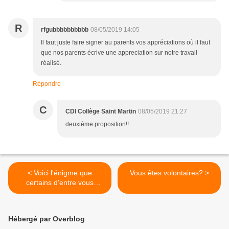
R
rfgubbbbbbbbbb
08/05/2019 14:05
Il faut juste faire signer au parents vos appréciations où il faut
que nos parents écrive une appreciation sur notre travail
réalisé.
Répondre
C
CDI Collège Saint Martin
08/05/2019 21:27
deuxième proposition!!
< Voici l'énigme que
Vous êtes volontaires? >
certains d'entre vous
attendent avec
impatience...
Hébergé par Overblog