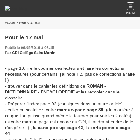
MENU
Accueil
» Pour le 17 mai
Pour le 17 mai
Publié le 06/05/2019 à 08:15
Par
CDI Collège Saint Martin
- page 13, lire le courrier des lecteurs et faire les corrections
nécessaires (pour certains, j'ai noté TB, pas de corrections à faire
! )
- trouver dans le cahier les définitions de
ROMAN -
DICTIONNAIRE - ENCYCLOPEDIE
et les recopier dans le
glossaire
- Préparer l'index page 92 (consignes dans un autre article)
- coller ou scotchez votre
marque-page page 39
, (de manière à
ce que l'on puisse quand même le tourner pour voir les 2 cotés)
(si votre marque page est encore au CDI, il faudra attendre de le
récupérer...) , la
carte pop up page 42
, la
carte postale page
44
- enigme du "chat" : à découvrir dans un autre article....