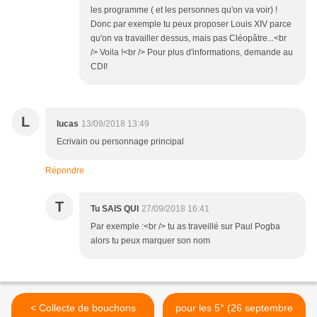
les programme ( et les personnes qu'on va voir) !
Donc par exemple tu peux proposer Louis XIV parce
qu'on va travailler dessus, mais pas Cléopâtre...<br
/> Voila !<br /> Pour plus d'informations, demande au
CDI!
L
lucas
13/09/2018 13:49
Ecrivain ou personnage principal
Répondre
T
Tu SAIS QUI
27/09/2018 16:41
Par exemple :<br /> tu as traveillé sur Paul Pogba
alors tu peux marquer son nom
< Collecte de bouchons
pour les 5° (26 septembre