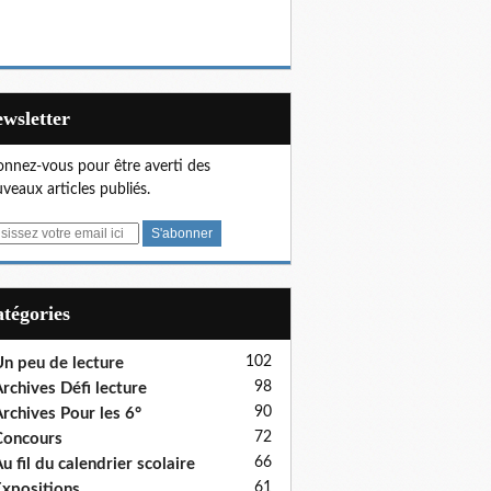
Newsletter
nnez-vous pour être averti des
veaux articles publiés.
Catégories
102
n peu de lecture
98
rchives Défi lecture
90
rchives Pour les 6°
72
Concours
66
u fil du calendrier scolaire
61
xpositions