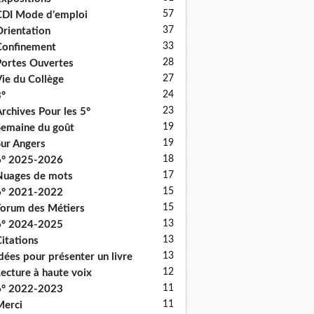
57
DI Mode d'emploi
37
rientation
33
onfinement
28
ortes Ouvertes
27
ie du Collège
24
°
23
rchives Pour les 5°
19
emaine du goût
19
ur Angers
18
6° 2025-2026
17
uages de mots
15
6° 2021-2022
15
orum des Métiers
13
6° 2024-2025
13
itations
13
dées pour présenter un livre
12
ecture à haute voix
11
6° 2022-2023
11
erci