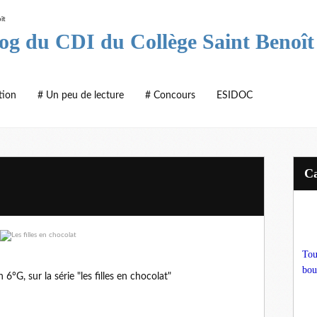
log du CDI du Collège Saint Benoît
tion
# Un peu de lecture
# Concours
ESIDOC
Tou
bou
6°G, sur la série "les filles en chocolat"