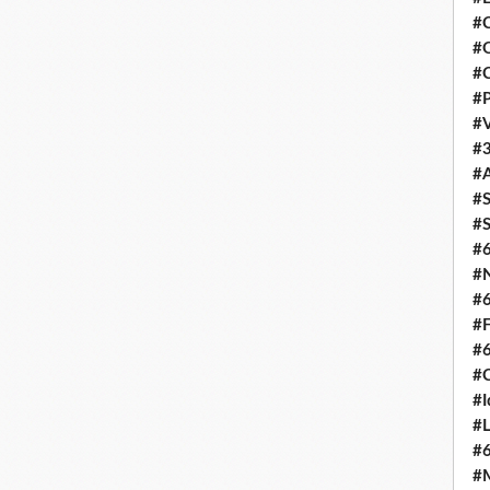
#C
#O
#C
#P
#V
#3
#A
#S
#S
#
#N
#
#F
#
#C
#I
#L
#
#M