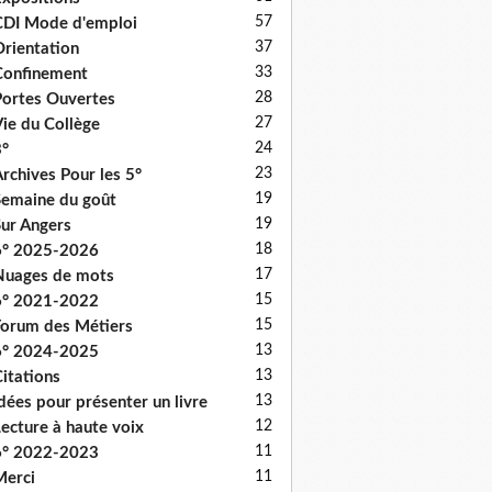
57
DI Mode d'emploi
37
rientation
33
onfinement
28
ortes Ouvertes
27
ie du Collège
24
°
23
rchives Pour les 5°
19
emaine du goût
19
ur Angers
18
6° 2025-2026
17
uages de mots
15
6° 2021-2022
15
orum des Métiers
13
6° 2024-2025
13
itations
13
dées pour présenter un livre
12
ecture à haute voix
11
6° 2022-2023
11
erci