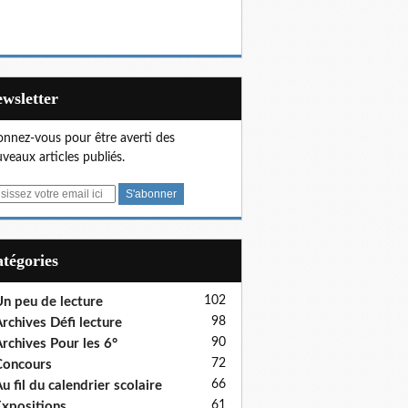
Newsletter
nnez-vous pour être averti des
veaux articles publiés.
Catégories
102
n peu de lecture
98
rchives Défi lecture
90
rchives Pour les 6°
72
Concours
66
u fil du calendrier scolaire
61
xpositions