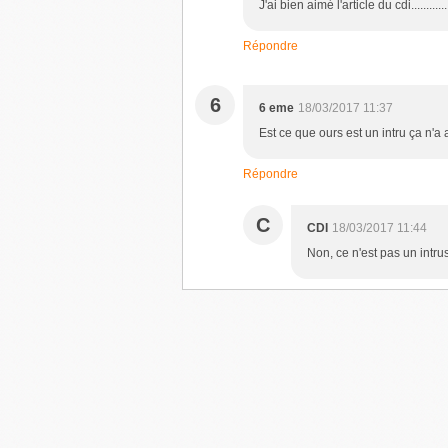
J'ai bien aimé l'article du cdi............
Répondre
6
6 eme
18/03/2017 11:37
Est ce que ours est un intru ça n'a
Répondre
C
CDI
18/03/2017 11:44
Non, ce n'est pas un intrus.