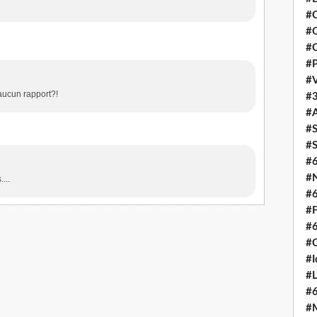
#C
#O
#C
#P
#V
 aucun rapport?!
#3
#A
#S
#S
#
#N
...
#
#F
#
#C
#I
#L
#
#M