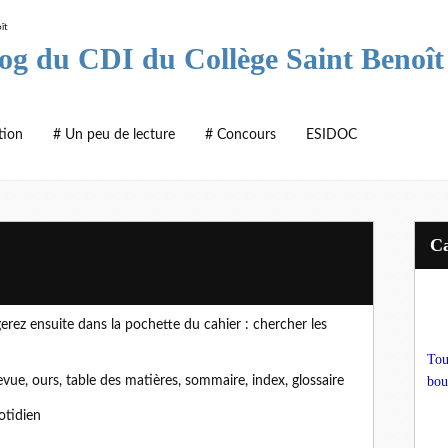
log du CDI du Collège Saint Benoît
tion
# Un peu de lecture
# Concours
ESIDOC
gerez ensuite dans la pochette du cahier : chercher les
Tou
ue, ours, table des matières, sommaire, index, glossaire
bou
otidien