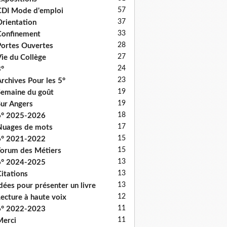
57
DI Mode d'emploi
37
rientation
33
onfinement
28
ortes Ouvertes
27
ie du Collège
24
°
23
rchives Pour les 5°
19
emaine du goût
19
ur Angers
18
6° 2025-2026
17
uages de mots
15
6° 2021-2022
15
orum des Métiers
13
6° 2024-2025
13
itations
13
dées pour présenter un livre
12
ecture à haute voix
11
6° 2022-2023
11
erci