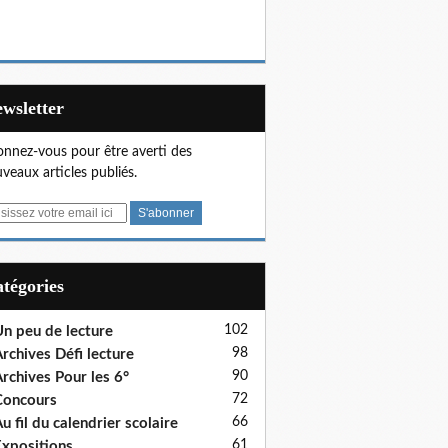
Newsletter
nnez-vous pour être averti des
veaux articles publiés.
Catégories
102
n peu de lecture
98
rchives Défi lecture
90
rchives Pour les 6°
72
Concours
66
u fil du calendrier scolaire
61
xpositions