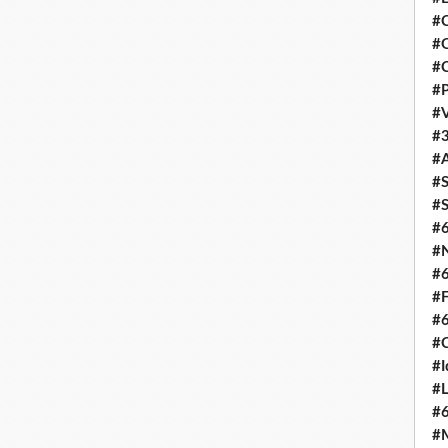
#C
#O
#C
#P
#V
#3
#A
#S
#S
#
#N
#
#F
#
#C
#I
#L
#
#M