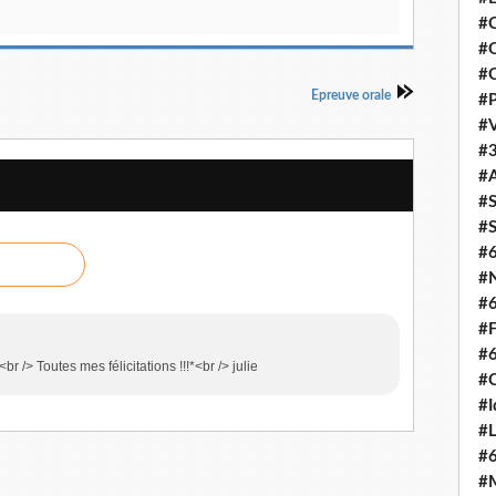
#C
#O
#C
Epreuve orale
#P
#V
#3
#A
#S
#S
#
#N
#
#F
#
br /> Toutes mes félicitations !!!*<br /> julie
#C
#I
#L
#
#M