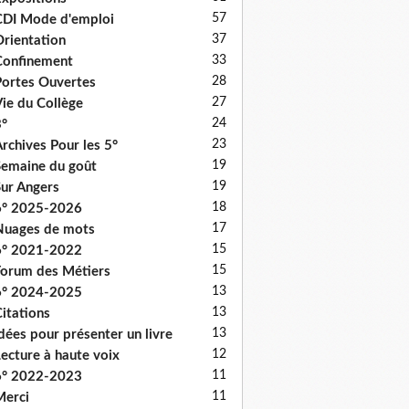
57
DI Mode d'emploi
37
rientation
33
onfinement
28
ortes Ouvertes
27
ie du Collège
24
°
23
rchives Pour les 5°
19
emaine du goût
19
ur Angers
18
6° 2025-2026
17
uages de mots
15
6° 2021-2022
15
orum des Métiers
13
6° 2024-2025
13
itations
13
dées pour présenter un livre
12
ecture à haute voix
11
6° 2022-2023
11
erci