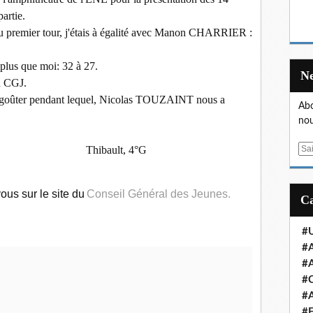
partie.
Au premier tour, j'étais à égalité avec Manon CHARRIER :
 plus que moi: 32 à 27.
au CGJ.
n goûter pendant lequel, Nicolas TOUZAINT nous a
Abo
nou
Thibault, 4°G
E
m
a
ous sur le site du
Conseil Général des Jeunes.
i
l
#U
#A
#A
#
#A
#E