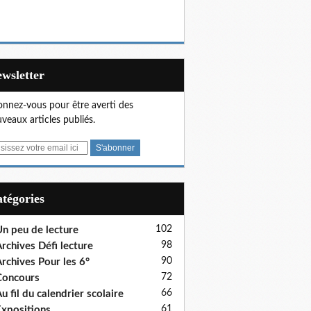
Newsletter
nnez-vous pour être averti des
veaux articles publiés.
Catégories
102
n peu de lecture
98
rchives Défi lecture
90
rchives Pour les 6°
72
Concours
66
u fil du calendrier scolaire
61
xpositions