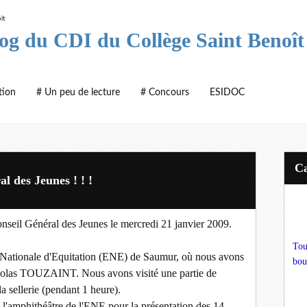
log du CDI du Collège Saint Benoît
tion
# Un peu de lecture
# Concours
ESIDOC
l des Jeunes ! ! !
seil Général des Jeunes le mercredi 21 janvier 2009.
Tou
 Nationale d'Equitation (ENE) de Saumur, où nous avons
bou
 Nicolas TOUZAINT.
Nous avons visité une partie de
la sellerie (pendant 1 heure).
l'amphithéâtre de l'ENE pour la présentation des 14