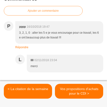
Ajouter un commentaire
P
pppp
16/10/2018 19:47
3, 2, 1, 0 : aller les 5 e je vous encourage pour ce travail, les 6
e ont beaucoup plus de travail !!!
Répondre
L
llll
02/11/2018 23:04
merci
< La citation de la semaine
Vos propositions d'achats
pour le CDI >